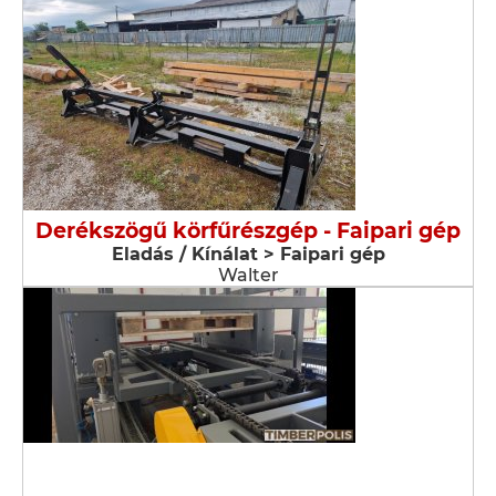
Derékszögű körfűrészgép - Faipari gép
Eladás / Kínálat > Faipari gép
Walter