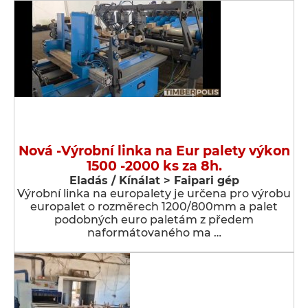
Nová -Výrobní linka na Eur palety výkon
1500 -2000 ks za 8h.
Eladás / Kínálat > Faipari gép
Výrobní linka na europalety je určena pro výrobu
europalet o rozměrech 1200/800mm a palet
podobných euro paletám z předem
naformátovaného ma …