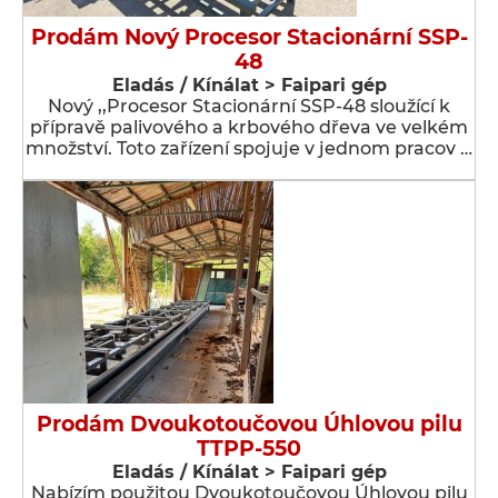
Prodám Nový Procesor Stacionární SSP-
48
Eladás / Kínálat > Faipari gép
Nový ,,Procesor Stacionární SSP-48 sloužící k
přípravě palivového a krbového dřeva ve velkém
množství. Toto zařízení spojuje v jednom pracov …
Prodám Dvoukotoučovou Úhlovou pilu
TTPP-550
Eladás / Kínálat > Faipari gép
Nabízím použitou Dvoukotoučovou Úhlovou pilu