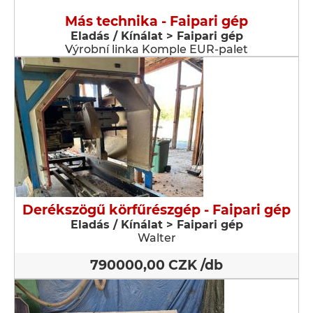
Más technika - Faipari gép
Eladás / Kínálat > Faipari gép
Výrobní linka Komple EUR-palet
Derékszögű körfűrészgép - Faipari gép
Eladás / Kínálat > Faipari gép
Walter
790000,00 CZK /db