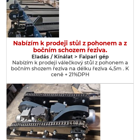
Nabízím k prodeji stůl z pohonem a z
bočním schozem řeziva.
Eladás / Kínálat > Faipari gép
Nabízím k prodeji válečkový stůl z pohonem a
bočním shozem řeziva na délku řeziva 4,5m . K
ceně + 21%DPH