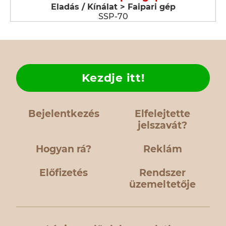
Eladás / Kínálat > Faipari gép
SSP-70
Kezdje itt!
Bejelentkezés
Elfelejtette
jelszavát?
Hogyan rá?
Reklám
Előfizetés
Rendszer
üzemeltetője