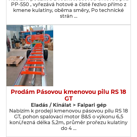
PP-550 , vyřezává hotové a čisté řezivo přímo z
kmene kulatiny, oběma směry, Po technické
strán …
Prodám Pásovou kmenovou pilu RS 18
GT
Eladás / Kínálat > Faipari gép
Nabízím k prodeji kmenovou pásovou pilu RS 18
GT, pohon spalovací motor B&S o výkonu 6,5
koní,řezná délka 5,2m, průměr prořezu kulatiny
do 4 …