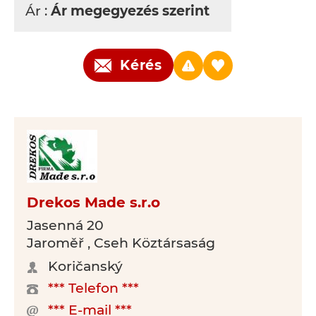
Ár :
Ár megegyezés szerint
Kérés
Drekos Made s.r.o
Jasenná 20
Jaroměř , Cseh Köztársaság
Koričanský
*** Telefon ***
*** E-mail ***