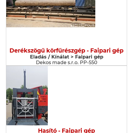
Derékszögű körfűrészgép - Faipari gép
Eladás / Kínálat > Faipari gép
Dekos made s.r.o. PP-550
Hasító - Faipari gép