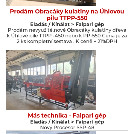
Prodám Obracáky kulatiny na Úhlovou
pilu TTPP-550
Eladás / Kínálat > Faipari gép
Prodám nevyužité,nové Obracáky kulatiny dřeva
k Úhlové pile TTPP -450 nebo k PP-550 Cena je za
2 ks kompletní sestava . K ceně + 21%DPH
Más technika - Faipari gép
Eladás / Kínálat > Faipari gép
Nový Procesor SSP-48