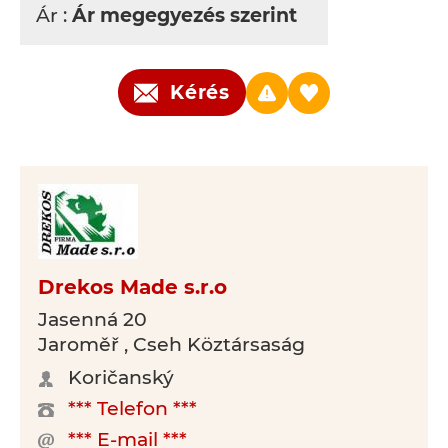
Ár :
Ár megegyezés szerint
Kérés
Drekos Made s.r.o
Jasenná 20
Jaroměř , Cseh Köztársaság
Koričanský
*** Telefon ***
*** E-mail ***