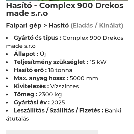
Hasító - Complex 900 Drekos
made s.r.o
Faipari gép > Hasító
(Eladás / Kínálat)
Gyártó és típus :
Complex 900 Drekos
made s.r.o
Állapot :
Új
Teljesítmény szükséglet :
15 kW
Hasító erő :
18 tonna
Max. anyag hossz :
5000 mm
Kivitelezés :
Vízszintes
Tömeg :
2300 kg
Gyártási év :
2025
Leszállítás / Szállítás / Fizetés :
Banki
átutalás