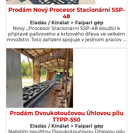
Prodám Nový Procesor Stacionární SSP-
48
Eladás / Kínálat > Faipari gép
Nový ,,Procesor Stacionární SSP-48 sloužící k
přípravě palivového a krbového dřeva ve velkém
množství. Toto zařízení spojuje v jednom pracov …
Prodám Dvoukotoučovou Úhlovou pilu
TTPP-550
Eladás / Kínálat > Faipari gép
Nabízím použitou Dvoukotoučovou Úhlovou pilu