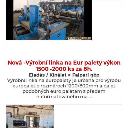
Nová -Výrobní linka na Eur palety výkon
1500 -2000 ks za 8h.
Eladás / Kínálat > Faipari gép
Výrobní linka na europalety je určena pro výrobu
europalet o rozměrech 1200/800mm a palet
podobných euro paletám z předem
naformátovaného ma …