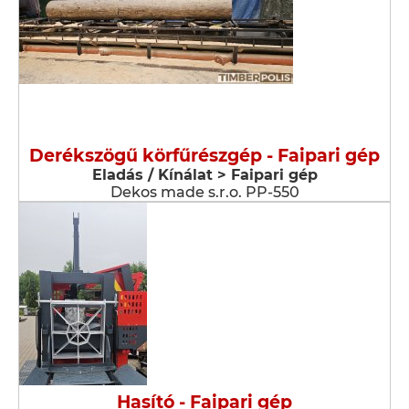
Derékszögű körfűrészgép - Faipari gép
Eladás / Kínálat > Faipari gép
Dekos made s.r.o. PP-550
Hasító - Faipari gép