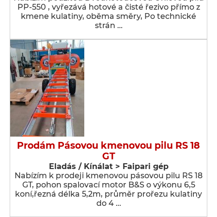
PP-550 , vyřezává hotové a čisté řezivo přímo z
kmene kulatiny, oběma směry, Po technické
strán …
Prodám Pásovou kmenovou pilu RS 18
GT
Eladás / Kínálat > Faipari gép
Nabízím k prodeji kmenovou pásovou pilu RS 18
GT, pohon spalovací motor B&S o výkonu 6,5
koní,řezná délka 5,2m, průměr prořezu kulatiny
do 4 …