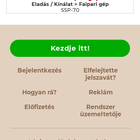
Eladás / Kínálat > Faipari gép
SSP-70
Kezdje itt!
Bejelentkezés
Elfelejtette
jelszavát?
Hogyan rá?
Reklám
Előfizetés
Rendszer
üzemeltetője