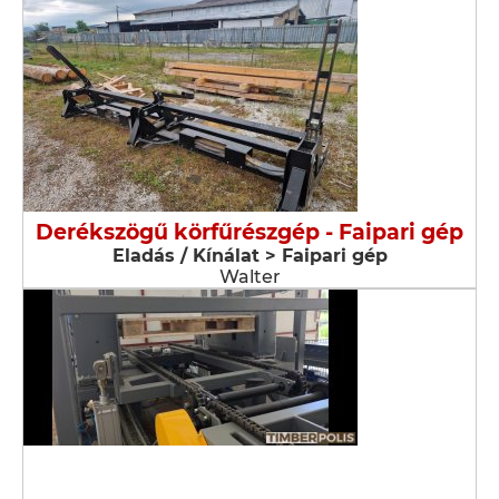
Derékszögű körfűrészgép - Faipari gép
Eladás / Kínálat > Faipari gép
Walter