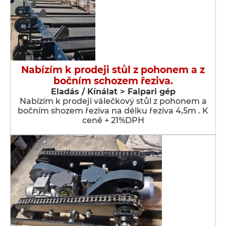
Nabízím k prodeji stůl z pohonem a z
bočním schozem řeziva.
Eladás / Kínálat > Faipari gép
Nabízím k prodeji válečkový stůl z pohonem a
bočním shozem řeziva na délku řeziva 4,5m . K
ceně + 21%DPH