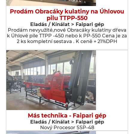
Prodám Obracáky kulatiny na Úhlovou
pilu TTPP-550
Eladás / Kínálat > Faipari gép
Prodám nevyužité,nové Obracáky kulatiny dřeva
k Úhlové pile TTPP -450 nebo k PP-550 Cena je za
2 ks kompletní sestava . K ceně + 21%DPH
Más technika - Faipari gép
Eladás / Kínálat > Faipari gép
Nový Procesor SSP-48