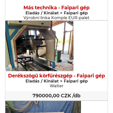
Más technika - Faipari gép
Eladás / Kínálat > Faipari gép
Výrobní linka Komple EUR-palet
Derékszögű körfűrészgép - Faipari gép
Eladás / Kínálat > Faipari gép
Walter
790000,00 CZK /db