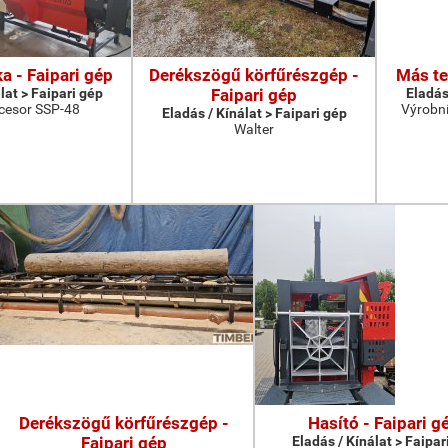
a - Faipari gép
Derékszögű körfűrészgép -
Más te
lat > Faipari gép
Faipari gép
Eladás
cesor SSP-48
Výrobní
Eladás / Kínálat > Faipari gép
Walter
Derékszögű körfűrészgép -
Hasító - Faipari g
Faipari gép
Eladás / Kínálat > Faipar