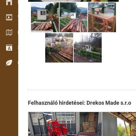
Készlet kezelés
Video bemutatóterem
Katalógusok / Prospektusok
Szótár
Fafajok
Felhasználó hirdetései: Drekos Made s.r.o