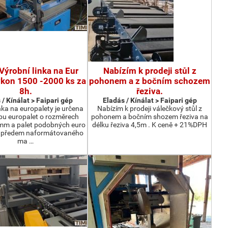
Výrobní linka na Eur
Nabízím k prodeji stůl z
ýkon 1500 -2000 ks za
pohonem a z bočním schozem
8h.
řeziva.
 / Kínálat > Faipari gép
Eladás / Kínálat > Faipari gép
nka na europalety je určena
Nabízím k prodeji válečkový stůl z
bu europalet o rozměrech
pohonem a bočním shozem řeziva na
m a palet podobných euro
délku řeziva 4,5m . K ceně + 21%DPH
z předem naformátovaného
ma …