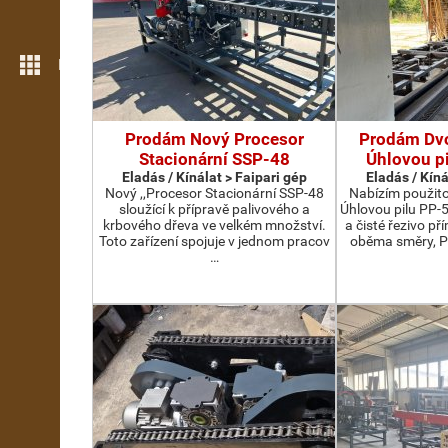
Még több funkció
Prodám Nový Procesor
Prodám Dv
Stacionární SSP-48
Úhlovou p
Eladás / Kínálat > Faipari gép
Eladás / Kíná
Nový ,,Procesor Stacionární SSP-48
Nabízím použit
sloužící k přípravě palivového a
Úhlovou pilu PP-
krbového dřeva ve velkém množství.
a čisté řezivo př
Toto zařízení spojuje v jednom pracov
oběma směry, P
…