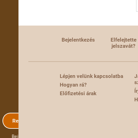
Bejelentkezés
Elfelejtette
jelszavát?
Lépjen velünk kapcsolatba
J
s
Hogyan rá?
Í
Előfizetési árak
H
Regisztráció
Bejelentkezés