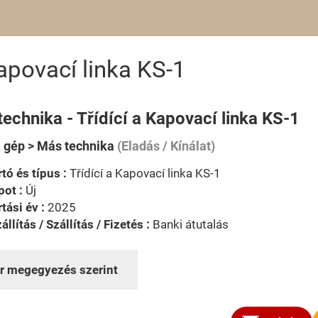
apovací linka KS-1
echnika - Třídící a Kapovací linka KS-1
i gép > Más technika
(Eladás / Kínálat)
tó és típus :
Třídící a Kapovací linka KS-1
pot :
Új
tási év :
2025
állítás / Szállítás / Fizetés :
Banki átutalás
r megegyezés szerint