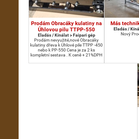
Prodám Obracáky kulatiny na
Más technik
Úhlovou pilu TTPP-550
Eladás / Kíná
Nový Pro
Eladás / Kínálat > Faipari gép
Prodám nevyužité,nové Obracáky
kulatiny dřeva k Úhlové pile TTPP -450
nebo k PP-550 Cena je za 2 ks
kompletní sestava . K ceně + 21%DPH