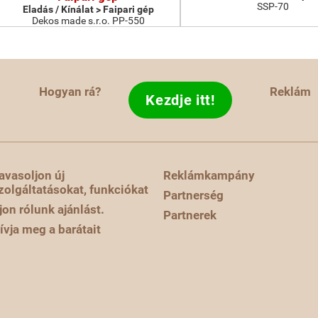
SSP-70
Eladás / Kínálat > Faipari gép
Dekos made s.r.o. PP-550
Hogyan rá?
Reklám
Kezdje itt!
avasoljon új
Reklámkampány
zolgáltatásokat, funkciókat
Partnerség
rjon rólunk ajánlást.
Partnerek
ívja meg a barátait