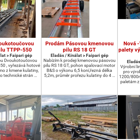
oukotoučovou
Prodám Pásovou kmenovou
Nová -
ilu TTPP-550
pilu RS 18 GT
palety v
lat > Faipari gép
Eladás / Kínálat > Faipari gép
ou Dvoukotoučovou
Nabízím k prodeji kmenovou pásovou
Eladás
550 , vyřezává hotové
pilu RS 18 GT, pohon spalovací motor
Výrobní li
ímo z kmene kulatiny,
B&S o výkonu 6,5 koní,řezná délka
pro výro
o technické strán …
5,2m, průměr prořezu kulatiny do 4 …
1200/800m
paletám 