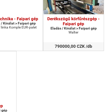
chnika - Faipari gép
Derékszögű körfűrészgép -
 / Kínálat > Faipari gép
Faipari gép
 linka Komple EUR-palet
Eladás / Kínálat > Faipari gép
Walter
790000,00 CZK /db
ép
i gép