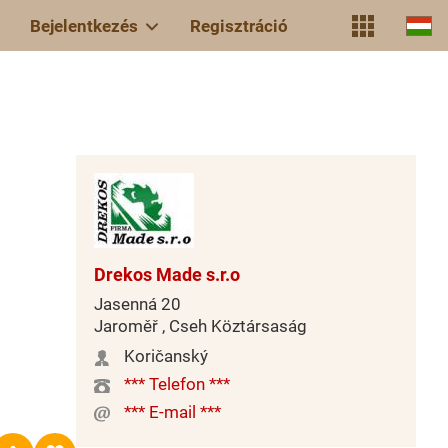
Bejelentkezés
Regisztráció
Drekos Made s.r.o
Jasenná 20
Jaroměř , Cseh Köztársaság
Koričanský
*** Telefon ***
*** E-mail ***