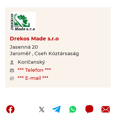
Drekos Made s.r.o
Jasenná 20
Jaroměř , Cseh Köztársaság
Koričanský
*** Telefon ***
*** E-mail ***