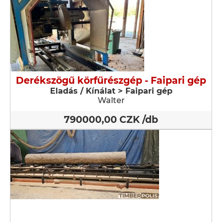
Derékszögű körfűrészgép - Faipari gép
Eladás / Kínálat > Faipari gép
Walter
790000,00 CZK /db