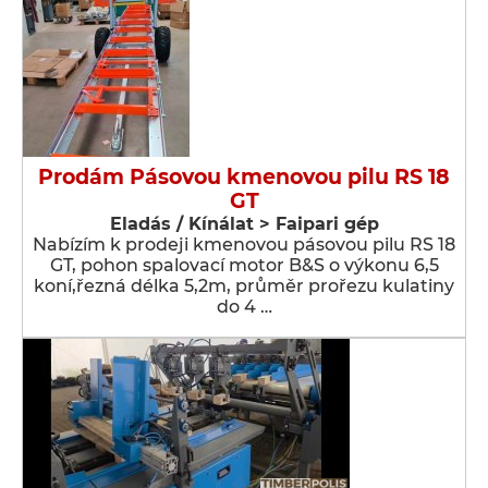
Prodám Pásovou kmenovou pilu RS 18
GT
Eladás / Kínálat > Faipari gép
Nabízím k prodeji kmenovou pásovou pilu RS 18
GT, pohon spalovací motor B&S o výkonu 6,5
koní,řezná délka 5,2m, průměr prořezu kulatiny
do 4 …