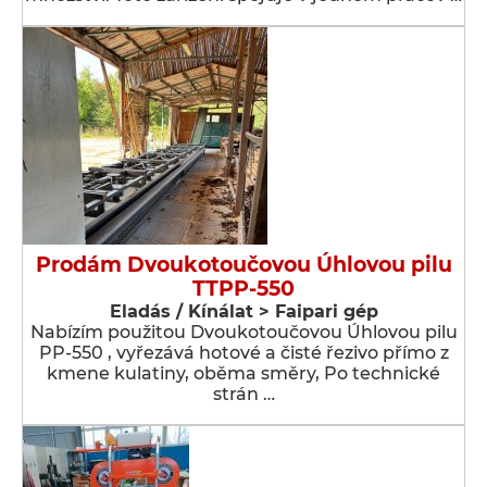
Prodám Dvoukotoučovou Úhlovou pilu
TTPP-550
Eladás / Kínálat > Faipari gép
Nabízím použitou Dvoukotoučovou Úhlovou pilu
PP-550 , vyřezává hotové a čisté řezivo přímo z
kmene kulatiny, oběma směry, Po technické
strán …