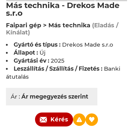
Más technika - Drekos Made
s.r.o
Faipari gép > Más technika
(Eladás /
Kínálat)
Gyártó és típus :
Drekos Made s.r.o
Állapot :
Új
Gyártási év :
2025
Leszállítás / Szállítás / Fizetés :
Banki
átutalás
Ár :
Ár megegyezés szerint
Kérés