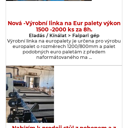
Nová -Výrobní linka na Eur palety výkon
1500 -2000 ks za 8h.
Eladás / Kínálat > Faipari gép
Výrobní linka na europalety je určena pro výrobu
europalet o rozměrech 1200/800mm a palet
podobných euro paletám z předem
naformátovaného ma …