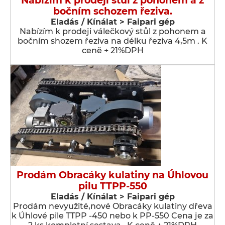
Nabízím k prodeji stůl z pohonem a z
bočním schozem řeziva.
Eladás / Kínálat > Faipari gép
Nabízím k prodeji válečkový stůl z pohonem a
bočním shozem řeziva na délku řeziva 4,5m . K
ceně + 21%DPH
Prodám Obracáky kulatiny na Úhlovou
pilu TTPP-550
Eladás / Kínálat > Faipari gép
Prodám nevyužité,nové Obracáky kulatiny dřeva
k Úhlové pile TTPP -450 nebo k PP-550 Cena je za