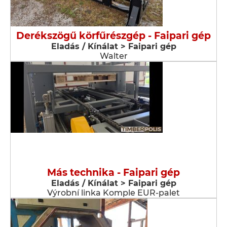
Derékszögű körfűrészgép - Faipari gép
Eladás / Kínálat > Faipari gép
Walter
Más technika - Faipari gép
Eladás / Kínálat > Faipari gép
Výrobní linka Komple EUR-palet