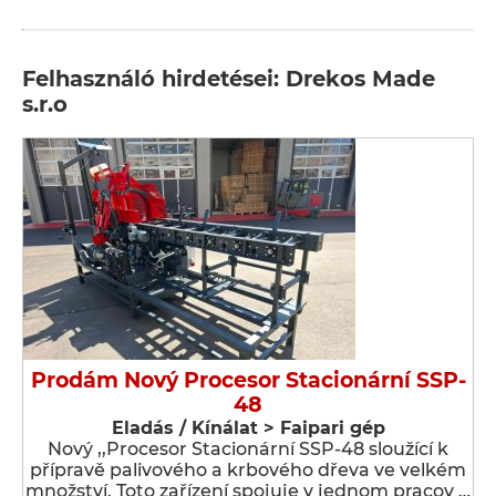
Felhasználó hirdetései: Drekos Made
s.r.o
Prodám Nový Procesor Stacionární SSP-
48
Eladás / Kínálat > Faipari gép
Nový ,,Procesor Stacionární SSP-48 sloužící k
přípravě palivového a krbového dřeva ve velkém
množství. Toto zařízení spojuje v jednom pracov …