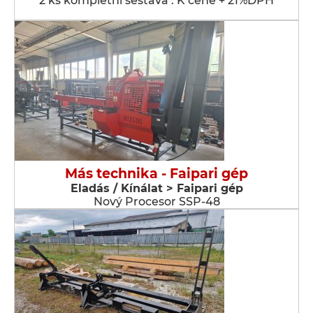
2 ks kompletní sestava . K ceně + 21%DPH
Más technika - Faipari gép
Eladás / Kínálat > Faipari gép
Nový Procesor SSP-48