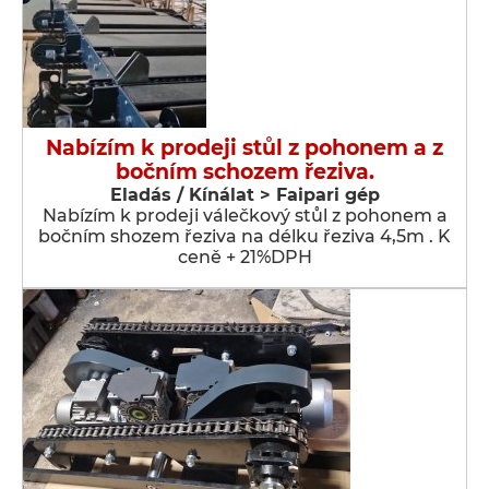
Nabízím k prodeji stůl z pohonem a z
bočním schozem řeziva.
Eladás / Kínálat > Faipari gép
Nabízím k prodeji válečkový stůl z pohonem a
bočním shozem řeziva na délku řeziva 4,5m . K
ceně + 21%DPH