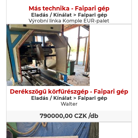
Más technika - Faipari gép
Eladás / Kínálat > Faipari gép
Výrobní linka Komple EUR-palet
Derékszögű körfűrészgép - Faipari gép
Eladás / Kínálat > Faipari gép
Walter
790000,00 CZK /db