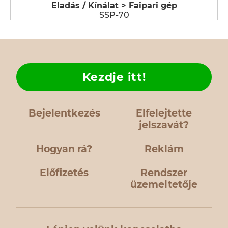
Eladás / Kínálat > Faipari gép
SSP-70
Kezdje itt!
Bejelentkezés
Elfelejtette
jelszavát?
Hogyan rá?
Reklám
Előfizetés
Rendszer
üzemeltetője