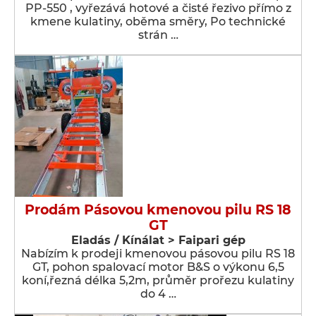
PP-550 , vyřezává hotové a čisté řezivo přímo z
kmene kulatiny, oběma směry, Po technické
strán …
Prodám Pásovou kmenovou pilu RS 18
GT
Eladás / Kínálat > Faipari gép
Nabízím k prodeji kmenovou pásovou pilu RS 18
GT, pohon spalovací motor B&S o výkonu 6,5
koní,řezná délka 5,2m, průměr prořezu kulatiny
do 4 …