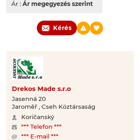
Ár :
Ár megegyezés szerint
Kérés
Drekos Made s.r.o
Jasenná 20
Jaroměř , Cseh Köztársaság
Koričanský
*** Telefon ***
*** E-mail ***