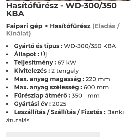
Hasítófűrész - WD-300/350
KBA
Faipari gép > Hasítófűrész
(Eladás /
Kínálat)
Gyártó és típus :
WD-300/350 KBA
Állapot :
Új
Teljesítmény :
67 kW
Kivitelezés :
2 tengely
Max. anyag magasság :
220 mm
Max. anyag szélesség :
600 mm
Fűrészlap átmérő :
350 - mm
Gyártási év :
2025
Leszállítás / Szállítás / Fizetés :
Banki
átutalás