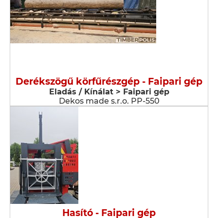
Derékszögű körfűrészgép - Faipari gép
Eladás / Kínálat > Faipari gép
Dekos made s.r.o. PP-550
Hasító - Faipari gép