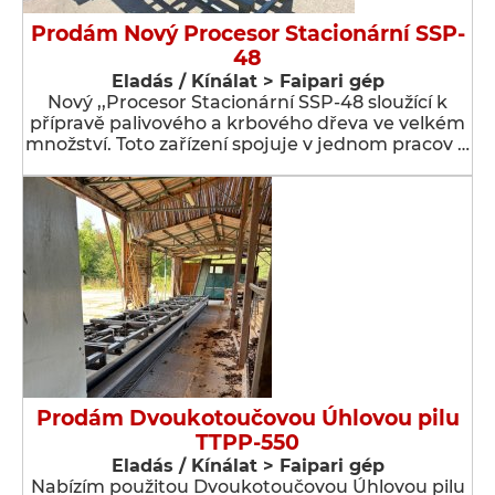
Prodám Nový Procesor Stacionární SSP-
48
Eladás / Kínálat > Faipari gép
Nový ,,Procesor Stacionární SSP-48 sloužící k
přípravě palivového a krbového dřeva ve velkém
množství. Toto zařízení spojuje v jednom pracov …
Prodám Dvoukotoučovou Úhlovou pilu
TTPP-550
Eladás / Kínálat > Faipari gép
Nabízím použitou Dvoukotoučovou Úhlovou pilu