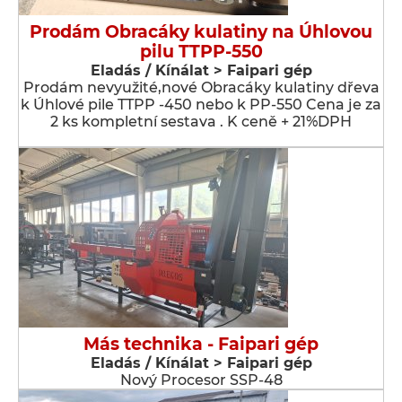
Prodám Obracáky kulatiny na Úhlovou
pilu TTPP-550
Eladás / Kínálat > Faipari gép
Prodám nevyužité,nové Obracáky kulatiny dřeva
k Úhlové pile TTPP -450 nebo k PP-550 Cena je za
2 ks kompletní sestava . K ceně + 21%DPH
Más technika - Faipari gép
Eladás / Kínálat > Faipari gép
Nový Procesor SSP-48