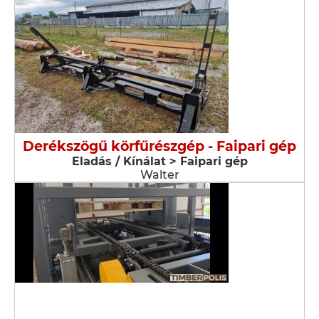
Derékszögű körfűrészgép - Faipari gép
Eladás / Kínálat > Faipari gép
Walter