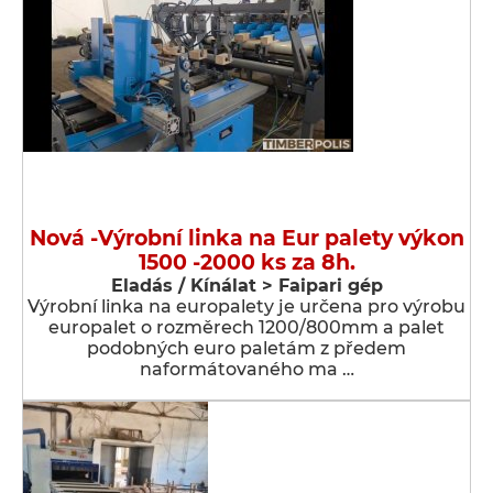
Nová -Výrobní linka na Eur palety výkon
1500 -2000 ks za 8h.
Eladás / Kínálat > Faipari gép
Výrobní linka na europalety je určena pro výrobu
europalet o rozměrech 1200/800mm a palet
podobných euro paletám z předem
naformátovaného ma …