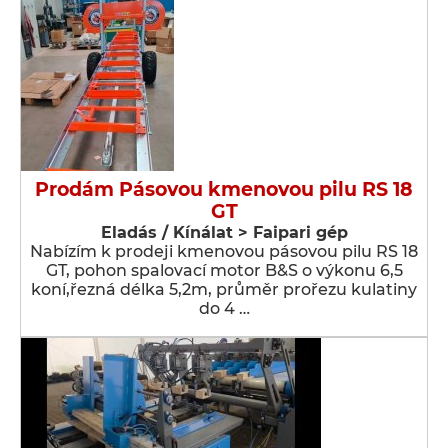
Prodám Pásovou kmenovou pilu RS 18
GT
Eladás / Kínálat > Faipari gép
Nabízím k prodeji kmenovou pásovou pilu RS 18
GT, pohon spalovací motor B&S o výkonu 6,5
koní,řezná délka 5,2m, průměr prořezu kulatiny
do 4 …