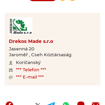
Drekos Made s.r.o
Jasenná 20
Jaroměř , Cseh Köztársaság
Koričanský
*** Telefon ***
*** E-mail ***