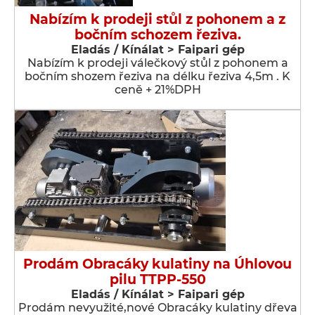
Nabízím k prodeji stůl z pohonem a z
bočním schozem řeziva.
Eladás / Kínálat > Faipari gép
Nabízím k prodeji válečkový stůl z pohonem a
bočním shozem řeziva na délku řeziva 4,5m . K
ceně + 21%DPH
Prodám Obracáky kulatiny na Úhlovou
pilu TTPP-550
Eladás / Kínálat > Faipari gép
Prodám nevyužité,nové Obracáky kulatiny dřeva