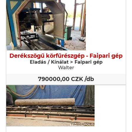
Derékszögű körfűrészgép - Faipari gép
Eladás / Kínálat > Faipari gép
Walter
790000,00 CZK /db