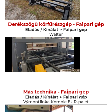
Derékszögű körfűrészgép - Faipari gép
Eladás / Kínálat > Faipari gép
Walter
Más technika - Faipari gép
Eladás / Kínálat > Faipari gép
Výrobní linka Komple EUR-palet