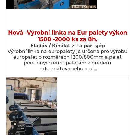
Nová -Výrobní linka na Eur palety výkon
1500 -2000 ks za 8h.
Eladás / Kínálat > Faipari gép
Výrobní linka na europalety je určena pro výrobu
europalet o rozměrech 1200/800mm a palet
podobných euro paletám z předem
naformátovaného ma …