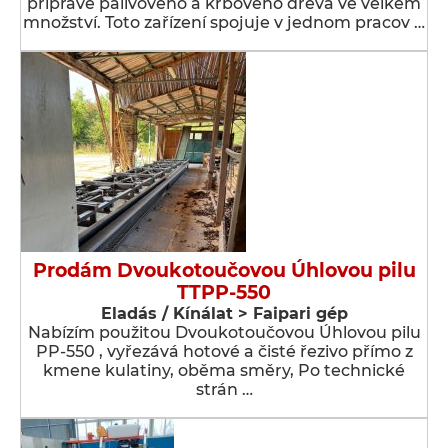
přípravě palivového a krbového dřeva ve velkém
množství. Toto zařízení spojuje v jednom pracov …
Prodám Dvoukotoučovou Úhlovou pilu
TTPP-550
Eladás / Kínálat > Faipari gép
Nabízím použitou Dvoukotoučovou Úhlovou pilu
PP-550 , vyřezává hotové a čisté řezivo přímo z
kmene kulatiny, oběma směry, Po technické
strán …