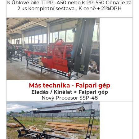
k Úhlové pile TTPP -450 nebo k PP-550 Cena je za
2 ks kompletní sestava . K ceně + 21%DPH
Más technika - Faipari gép
Eladás / Kínálat > Faipari gép
Nový Procesor SSP-48