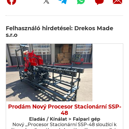
Felhasználó hirdetései: Drekos Made
s.r.o
Prodám Nový Procesor Stacionární SSP-
48
Eladás / Kínálat > Faipari gép
Nový ,,Procesor Stacionární SSP-48 sloužící k