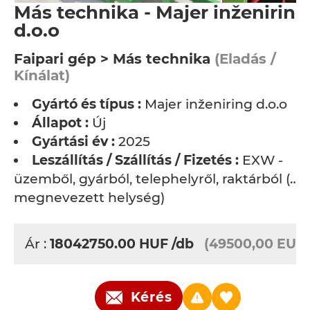
Más technika - Majer inženiring
d.o.o
Faipari gép > Más technika
(Eladás /
Kínálat)
Gyártó és típus :
Majer inženiring d.o.o
Állapot :
Új
Gyártási év :
2025
Leszállítás / Szállítás / Fizetés :
EXW -
üzemből, gyárból, telephelyről, raktárból (…
megnevezett helység)
Ár :
18042750.00
HUF
/db
(49500,00 EUR
Kérés