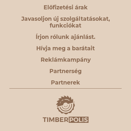
Előfizetési árak
Javasoljon új szolgáltatásokat,
funkciókat
Írjon rólunk ajánlást.
Hívja meg a barátait
Reklámkampány
Partnerség
Partnerek