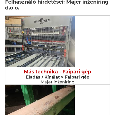
Felhasználó hirdetései: Majer inženiring
d.o.o.
Más technika - Faipari gép
Eladás / Kínálat > Faipari gép
Majer inženiring