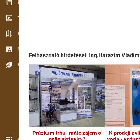
Készlet kezelés
Video bemutatóterem
Katalógusok / Prospektusok
Szótár
Felhasználó hirdetései: Ing.Harazím Vladi
Fafajok
Průzkum trhu- máte zájem o
K prodeji zv
naše aktiuvity?
voda - vzduc
Még több funkció