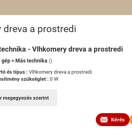
dreva a prostredi
technika - Vlhkomery dreva a prostredi
i gép > Más technika
()
tó és típus :
Vlhkomery dreva a prostredi
esítmény szükséglet :
0 W
r megegyezés szerint
Kérés