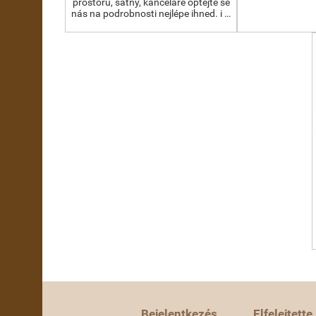
prostoru, šatny, kanceláře optejte se
nás na podrobnosti nejlépe ihned. i …
Bejelentkezés
Elfelejtette