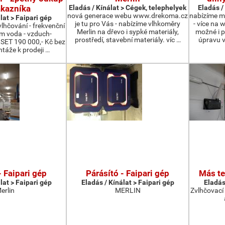
ákazníka
Eladás / Kínálat > Cégek, telephelyek
Eladás /
nová generace webu www.drekoma.cz
nabízíme m
lat > Faipari gép
je tu pro Vás - nabízíme vlhkoměry
- více na 
lhčování - frekvenční
Merlin na dřevo i sypké materiály,
možné i p
ém voda - vzduch-
prostředí, stavební materiály. víc …
úpravu v
 SET 190 000,- Kč bez
táže k prodeji …
- Faipari gép
Párásító - Faipari gép
Más te
lat > Faipari gép
Eladás / Kínálat > Faipari gép
Eladás
erlin
MERLIN
Zvlhčovací