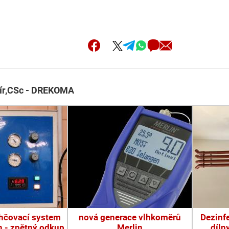
mír,CSc - DREKOMA
lhčovací system
nová generace vlhkoměrů
Dezinf
h - zpětný odkup
Merlin
díln