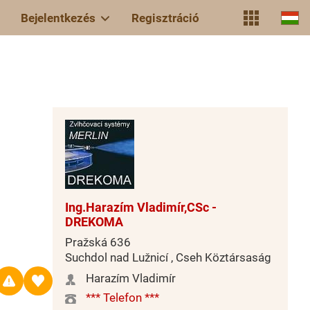
Bejelentkezés
Regisztráció
Ing.Harazím Vladimír,CSc -
DREKOMA
Pražská 636
Suchdol nad Lužnicí , Cseh Köztársaság
Harazím Vladimír
*** Telefon ***