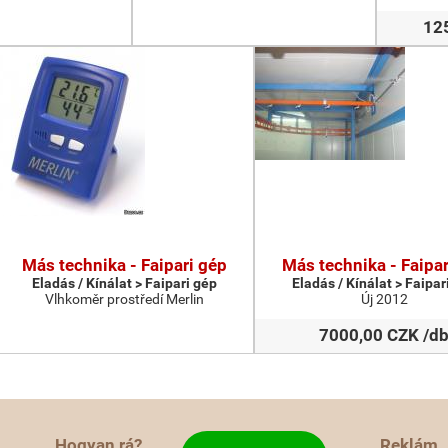
12
Más technika - Faipari gép
Más technika - Faipar
Eladás / Kínálat > Faipari gép
Eladás / Kínálat > Faipar
Vlhkoměr prostředí Merlin
Új 2012
7000,00 CZK /d
Hogyan rá?
Reklám