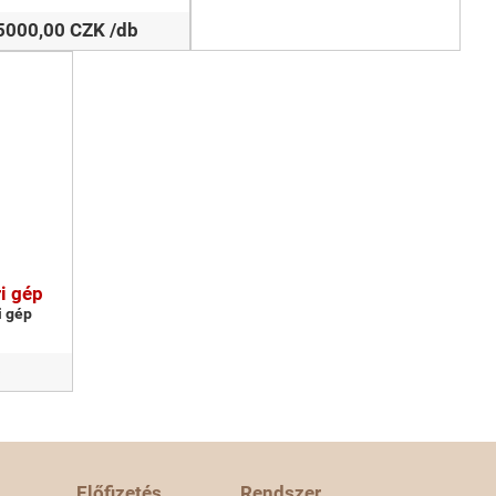
5000,00 CZK /db
i gép
i gép
b
Előfizetés
Rendszer