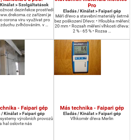
 Kínálat > Szolgáltatások
Pro
ožnost dezinfekce prostředí
Eladás / Kínálat > Faipari gép
www.drekoma.cz zařízení je
Měří dřevo a stavební materiály šetrně
o corona viru využívat pro
bez poškození Dřevo: • Hloubka měření:
zduchu zvlhčováním. v …
20 mm • Rozsah měření vlhkosti dřeva:
2 % - 65 % • Rozsa …
chnika - Faipari gép
Más technika - Faipari gép
 / Kínálat > Faipari gép
Eladás / Kínálat > Faipari gép
 systemy výrobních provozů
Vlhkoměr dřeva Merlin
a hal oslovte nás