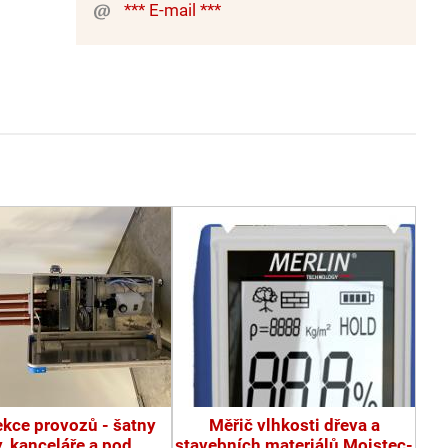
*** E-mail ***
ekce provozů - šatny
Měřič vlhkosti dřeva a
y, kanceláře a pod.
stavebních materiálů Moistec-