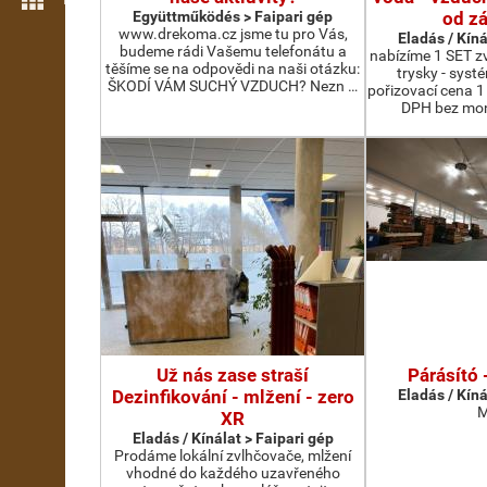
Együttműködés > Faipari gép
od z
www.drekoma.cz jsme tu pro Vás,
Eladás / Kíná
budeme rádi Vašemu telefonátu a
nabízíme 1 SET zv
těšíme se na odpovědi na naši otázku:
trysky - syst
ŠKODÍ VÁM SUCHÝ VZDUCH? Nezn …
pořizovací cena 1
DPH bez mon
Už nás zase straší
Párásító 
Dezinfikování - mlžení - zero
Eladás / Kíná
M
XR
Eladás / Kínálat > Faipari gép
Prodáme lokální zvlhčovače, mlžení
vhodné do každého uzavřeného