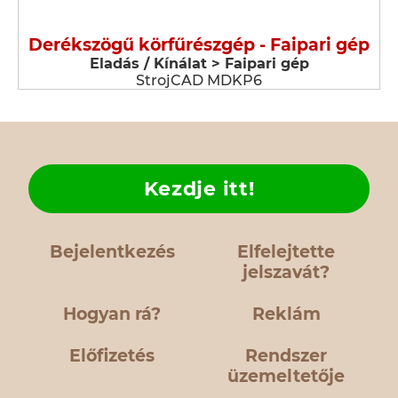
Derékszögű körfűrészgép - Faipari gép
Eladás / Kínálat > Faipari gép
StrojCAD MDKP6
Kezdje itt!
Bejelentkezés
Elfelejtette
jelszavát?
Hogyan rá?
Reklám
Előfizetés
Rendszer
üzemeltetője