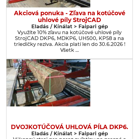
Akciová ponuka - Zľava na kotúčové
uhlové píly StrojCAD
Eladás / Kínálat > Faipari gép
Využite 10% zľavu na kotúčové uhlové píly
StrojCAD DKP6, MDKP6, UH500, KP58 a na
triedičky reziva. Akcia platí len do 30.6.2026 !
Všetk …
DVOJKOTÚČOVÁ UHLOVÁ PÍLA DKP6.
Eladás / Kínálat > Faipari gép