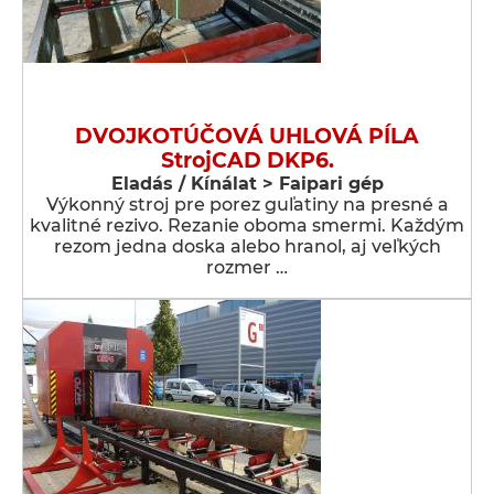
DVOJKOTÚČOVÁ UHLOVÁ PÍLA
StrojCAD DKP6.
Eladás / Kínálat > Faipari gép
Výkonný stroj pre porez guľatiny na presné a
kvalitné rezivo. Rezanie oboma smermi. Každým
rezom jedna doska alebo hranol, aj veľkých
rozmer …