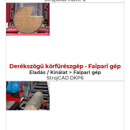
Derékszögű körfűrészgép - Faipari gép
Eladás / Kínálat > Faipari gép
StrojCAD DKP6