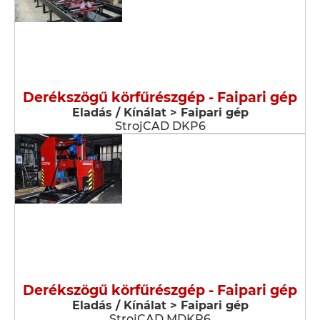
Derékszögű körfűrészgép - Faipari gép
Eladás / Kínálat > Faipari gép
StrojCAD DKP6
Derékszögű körfűrészgép - Faipari gép
Eladás / Kínálat > Faipari gép
StrojCAD MDKP6