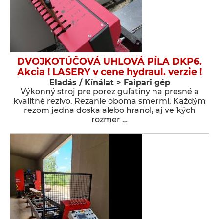
DVOJKOTÚČOVÁ UHLOVÁ PÍLA DKP6.
Akcia ! LASERY v cene hydraul. verzie !
Eladás / Kínálat > Faipari gép
Výkonný stroj pre porez guľatiny na presné a
kvalitné rezivo. Rezanie oboma smermi. Každým
rezom jedna doska alebo hranol, aj veľkých
rozmer …