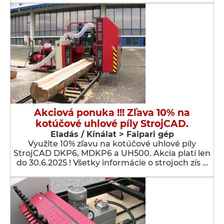
Akciová ponuka !!! Zľava 10% na
kotúčové uhlové píly StrojCAD.
Eladás / Kínálat > Faipari gép
Využite 10% zľavu na kotúčové uhlové píly
StrojCAD DKP6, MDKP6 a UH500. Akcia platí len
do 30.6.2025 ! Všetky informácie o strojoch zís …