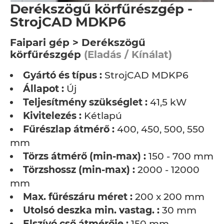
Derékszögű körfűrészgép -
StrojCAD MDKP6
Faipari gép > Derékszögű
körfűrészgép
(Eladás / Kínálat)
Gyártó és típus :
StrojCAD MDKP6
Állapot :
Új
Teljesítmény szükséglet :
41,5 kW
Kivitelezés :
Kétlapú
Fűrészlap átmérő :
400, 450, 500, 550
mm
Törzs átmérő (min-max) :
150 - 700 mm
Törzshossz (min-max) :
2000 - 12000
mm
Max. fűrészáru méret :
200 x 200 mm
Utolsó deszka min. vastag. :
30 mm
Elszívó cső átmérője :
150 mm