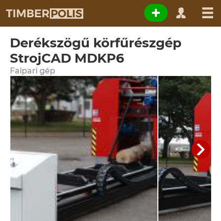
Derékszögű körfűrészgép
StrojCAD MDKP6
Faipari gép