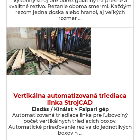
Výkonný stroj pre porez guľatiny na presné a
kvalitné rezivo. Rezanie oboma smermi. Každým
rezom jedna doska alebo hranol, aj veľkých
rozmer …
Vertikálna automatizovaná triediaca
linka StrojCAD
Eladás / Kínálat > Faipari gép
Automatizovaná triediaca linka pre ľubovoľný
počet vertikálnych triediacich boxov.
Automatické priraďovanie reziva do jednotlivých
boxov n …