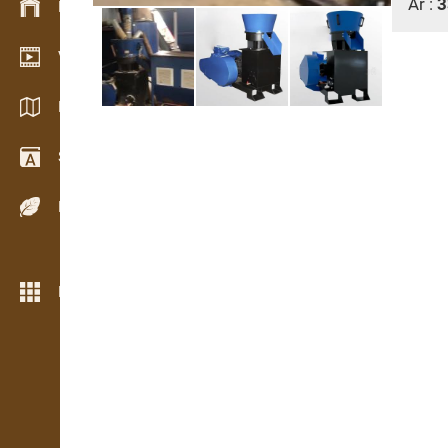
Ár :
3
Készlet kezelés
Video bemutatóterem
Katalógusok / Prospektusok
Szótár
Fafajok
Még több funkció