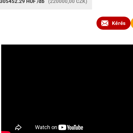
305452.29
HUF
/db
(220000,00 CZK)
Kérés