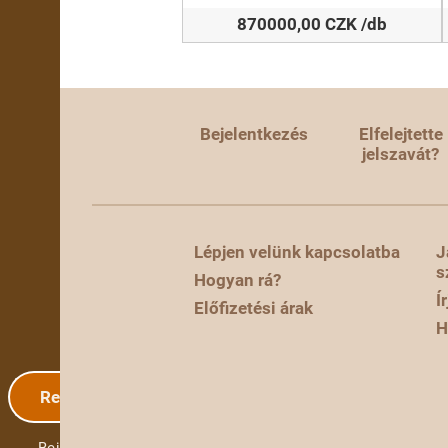
870000,00 CZK /db
Bejelentkezés
Elfelejtette
jelszavát?
Lépjen velünk kapcsolatba
J
s
Hogyan rá?
Í
Előfizetési árak
H
Regisztráció