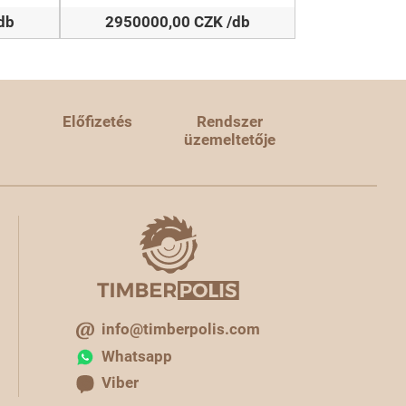
db
2950000,00 CZK /db
Előfizetés
Rendszer
üzemeltetője
info@timberpolis.com
Whatsapp
Viber