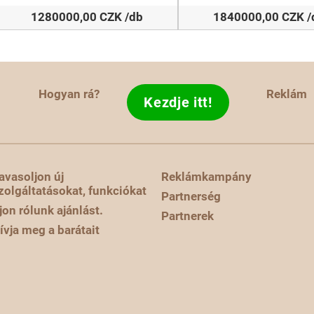
1280000,00 CZK /db
1840000,00 CZK /
Hogyan rá?
Reklám
Kezdje itt!
avasoljon új
Reklámkampány
zolgáltatásokat, funkciókat
Partnerség
rjon rólunk ajánlást.
Partnerek
ívja meg a barátait