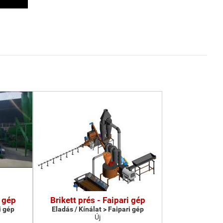
i gép
Brikett prés - Faipari gép
i gép
Eladás / Kínálat > Faipari gép
Új