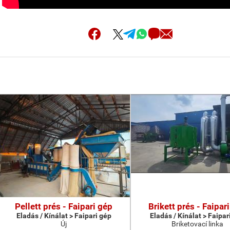
Pellett prés - Faipari gép
Brikett prés - Faipar
Eladás / Kínálat > Faipari gép
Eladás / Kínálat > Faipar
Új
Briketovací linka