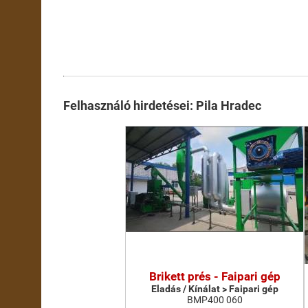
Felhasználó hirdetései: Pila Hradec
Brikett prés - Faipari gép
Eladás / Kínálat > Faipari gép
BMP400 060