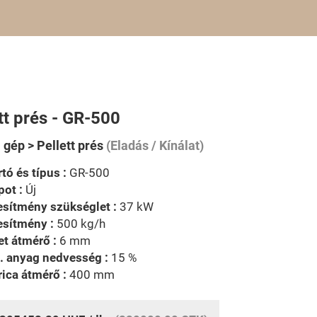
tt prés - GR-500
 gép > Pellett prés
(Eladás / Kínálat)
tó és típus :
GR-500
pot :
Új
esítmény szükséglet :
37 kW
esítmény :
500 kg/h
et átmérő :
6 mm
. anyag nedvesség :
15 %
ica átmérő :
400 mm