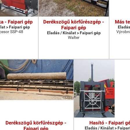
a - Faipari gép
Derékszögű körfűrészgép -
Más te
lat > Faipari gép
Faipari gép
Eladás
cesor SSP-48
Výrobní
Eladás / Kínálat > Faipari gép
Walter
Derékszögű körfűrészgép -
Hasító - Faipari g
Faipari gép
Eladás / Kínálat > Faipar