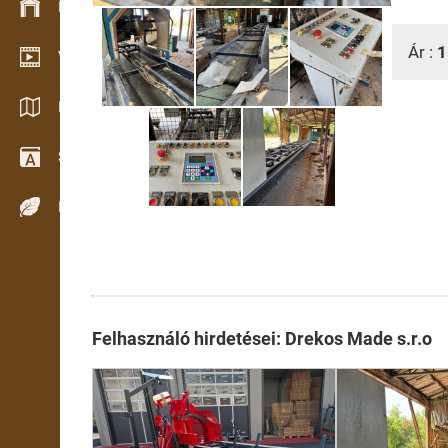
Készlet kezelés
Ár :
1
Video bemutatóterem
Katalógusok / Prospektusok
Szótár
Fafajok
Felhasználó hirdetései: Drekos Made s.r.o