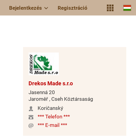
Bejelentkezés
Regisztráció
Drekos Made s.r.o
Jasenná 20
Jaroměř , Cseh Köztársaság
Koričanský
*** Telefon ***
*** E-mail ***