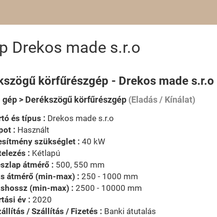
p Drekos made s.r.o
kszögű körfűrészgép - Drekos made s.r.o
i gép > Derékszögű körfűrészgép
(Eladás / Kínálat)
tó és típus :
Drekos made s.r.o
pot :
Használt
esítmény szükséglet :
40 kW
telezés :
Kétlapú
szlap átmérő :
500, 550 mm
s átmérő (min-max) :
250 - 1000 mm
zshossz (min-max) :
2500 - 10000 mm
tási év :
2020
állítás / Szállítás / Fizetés :
Banki átutalás