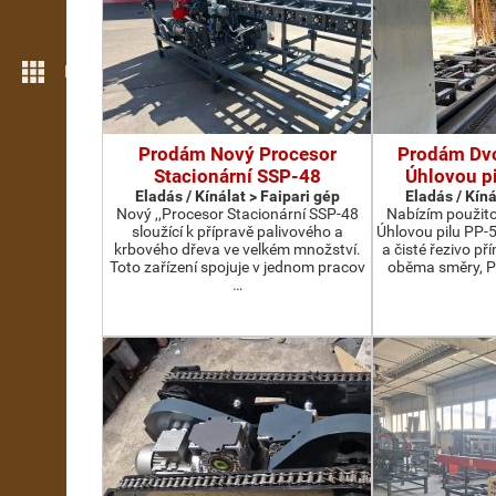
Még több funkció
Prodám Nový Procesor
Prodám Dv
Stacionární SSP-48
Úhlovou p
Eladás / Kínálat > Faipari gép
Eladás / Kíná
Nový ,,Procesor Stacionární SSP-48
Nabízím použit
sloužící k přípravě palivového a
Úhlovou pilu PP-
krbového dřeva ve velkém množství.
a čisté řezivo př
Toto zařízení spojuje v jednom pracov
oběma směry, P
…