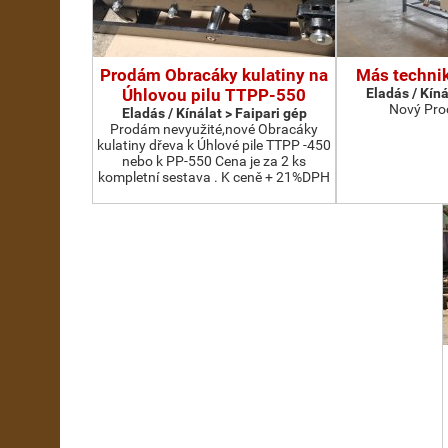
Prodám Obracáky kulatiny na
Más technik
Úhlovou pilu TTPP-550
Eladás / Kíná
Nový Pro
Eladás / Kínálat > Faipari gép
Prodám nevyužité,nové Obracáky
kulatiny dřeva k Úhlové pile TTPP -450
nebo k PP-550 Cena je za 2 ks
kompletní sestava . K ceně + 21%DPH