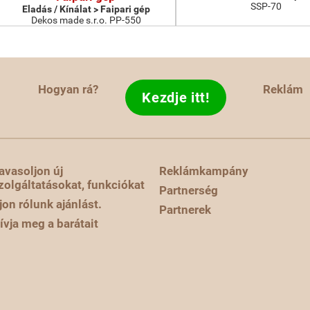
SSP-70
Eladás / Kínálat > Faipari gép
Dekos made s.r.o. PP-550
Hogyan rá?
Reklám
Kezdje itt!
avasoljon új
Reklámkampány
zolgáltatásokat, funkciókat
Partnerség
rjon rólunk ajánlást.
Partnerek
ívja meg a barátait