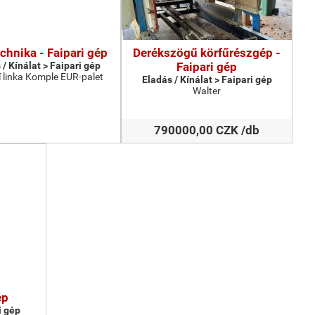
chnika - Faipari gép
Derékszögű körfűrészgép -
 / Kínálat > Faipari gép
Faipari gép
 linka Komple EUR-palet
Eladás / Kínálat > Faipari gép
Walter
790000,00 CZK /db
ép
i gép