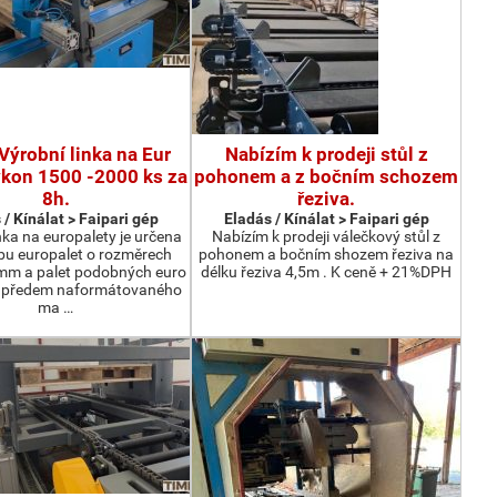
Výrobní linka na Eur
Nabízím k prodeji stůl z
ýkon 1500 -2000 ks za
pohonem a z bočním schozem
8h.
řeziva.
 / Kínálat > Faipari gép
Eladás / Kínálat > Faipari gép
nka na europalety je určena
Nabízím k prodeji válečkový stůl z
bu europalet o rozměrech
pohonem a bočním shozem řeziva na
m a palet podobných euro
délku řeziva 4,5m . K ceně + 21%DPH
z předem naformátovaného
ma …