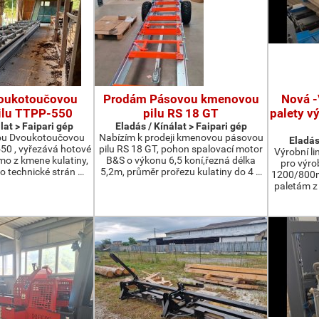
oukotoučovou
Prodám Pásovou kmenovou
Nová -
ilu TTPP-550
pilu RS 18 GT
palety v
lat > Faipari gép
Eladás / Kínálat > Faipari gép
ou Dvoukotoučovou
Nabízím k prodeji kmenovou pásovou
Eladás
550 , vyřezává hotové
pilu RS 18 GT, pohon spalovací motor
Výrobní li
ímo z kmene kulatiny,
B&S o výkonu 6,5 koní,řezná délka
pro výro
o technické strán …
5,2m, průměr prořezu kulatiny do 4 …
1200/800m
paletám 