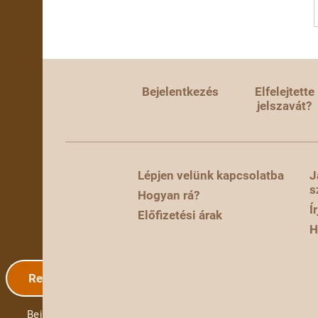
Bejelentkezés
Elfelejtette
jelszavát?
Lépjen velünk kapcsolatba
J
s
Hogyan rá?
Í
Előfizetési árak
H
Regisztráció
Bejelentkezés