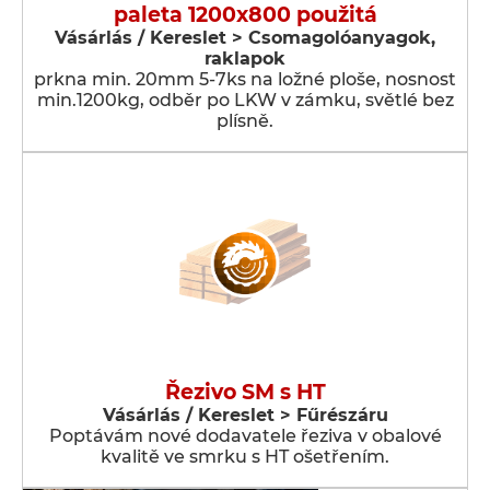
paleta 1200x800 použitá
Vásárlás / Kereslet > Csomagolóanyagok,
raklapok
prkna min. 20mm 5-7ks na ložné ploše, nosnost
min.1200kg, odběr po LKW v zámku, světlé bez
plísně.
Řezivo SM s HT
Vásárlás / Kereslet > Fűrészáru
Poptávám nové dodavatele řeziva v obalové
kvalitě ve smrku s HT ošetřením.