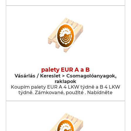
palety EUR A a B
Vásárlás / Kereslet > Csomagolóanyagok,
raklapok
Koupím palety EUR A 4 LKW týdně a B 4 LKW
týdně. Zámkované, použité . Nabídněte