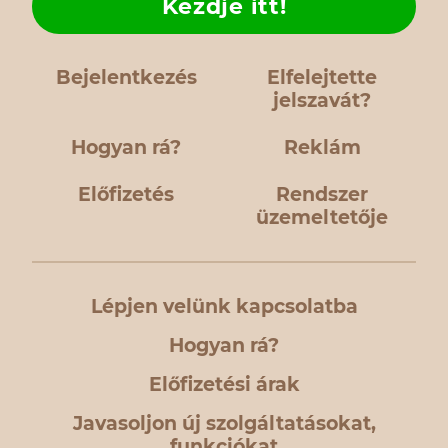
Kezdje itt!
Bejelentkezés
Elfelejtette
jelszavát?
Hogyan rá?
Reklám
Előfizetés
Rendszer
üzemeltetője
Lépjen velünk kapcsolatba
Hogyan rá?
Előfizetési árak
Javasoljon új szolgáltatásokat,
funkciókat