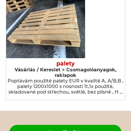
palety
Vásárlás / Kereslet > Csomagolóanyagok,
raklapok
Poptávám použité palety EUR v kvalitě A, A/B,B ,
palety 1200x1000 s nosností 1t,1x použité,
skladované pod střechou, světlé, bez plísně , H …