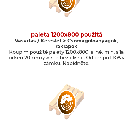
paleta 1200x800 použitá
Vásárlás / Kereslet > Csomagolóanyagok,
raklapok
Koupím použité palety 1200x800, silné, min. síla
prken 20mmx,světlé bez plísně. Odběr po LKWv
zámku. Nabídněte.