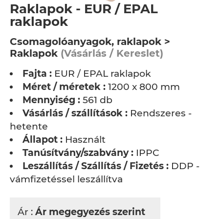
Raklapok - EUR / EPAL
raklapok
Csomagolóanyagok, raklapok >
Raklapok
(Vásárlás / Kereslet)
Fajta :
EUR / EPAL raklapok
Méret / méretek :
1200 x 800 mm
Mennyiség :
561 db
Vásárlás / szállítások :
Rendszeres -
hetente
Állapot :
Használt
Tanúsítvány/szabvány :
IPPC
Leszállítás / Szállítás / Fizetés :
DDP -
vámfizetéssel leszállítva
Ár :
Ár megegyezés szerint