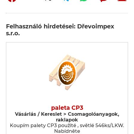
Felhasználó hirdetései: Dřevoimpex
s.r.o.
paleta CP3
Vásárlás / Kereslet > Csomagolóanyagok,
raklapok
Koupím palety CP3 použité , světlé 546ks/LKW.
Nabídněte