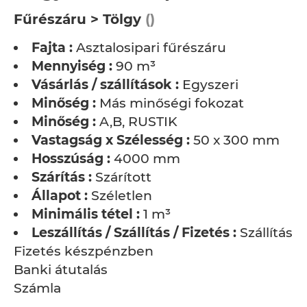
Fűrészáru > Tölgy
()
Fajta :
Asztalosipari fűrészáru
Mennyiség :
90 m³
Vásárlás / szállítások :
Egyszeri
Minőség :
Más minőségi fokozat
Minőség :
A,B, RUSTIK
Vastagság x Szélesség :
50 x 300 mm
Hosszúság :
4000 mm
Szárítás :
Szárított
Állapot :
Széletlen
Minimális tétel :
1 m³
Leszállítás / Szállítás / Fizetés :
Szállítás n
Fizetés készpénzben
Banki átutalás
Számla