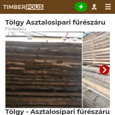
Tölgy Asztalosipari fűrészáru
Fűrészáru
Tölgy - Asztalosipari fűrészáru