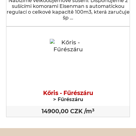
Nabízíme velkoobjemové sušení: Disponujeme 2
sušícími komorami Eisenman s automatickou
regulací o celkové kapacitě 100m3, která zaručuje
šp …
Kőris - Fűrészáru
> Fűrészáru
14900,00 CZK /m³