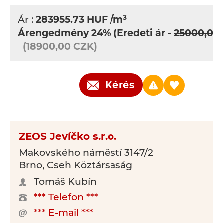
Ár :
283955.73
HUF
/m³
Árengedmény 24%
(Eredeti ár -
25000,00
(18900,00 CZK)
Kérés
ZEOS Jevíčko s.r.o.
Makovského náměstí 3147/2
Brno, Cseh Köztársaság
Tomáš Kubín
*** Telefon ***
*** E-mail ***