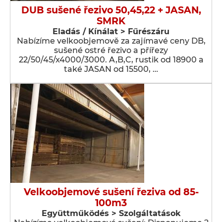
DUB sušené řezivo 50,45,22 + JASAN,
SMRK
Eladás / Kínálat > Fűrészáru
Nabízíme velkoobjemově za zajímavé ceny DB,
sušené ostré řezivo a přířezy
22/50/45/x4000/3000. A,B,C, rustik od 18900 a
také JASAN od 15500, …
Velkoobjemové sušení řeziva od 85-
100m3
Együttműködés > Szolgáltatások