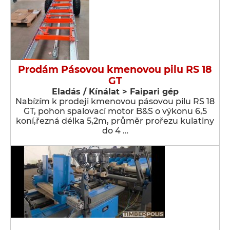
Prodám Pásovou kmenovou pilu RS 18
GT
Eladás / Kínálat > Faipari gép
Nabízím k prodeji kmenovou pásovou pilu RS 18
GT, pohon spalovací motor B&S o výkonu 6,5
koní,řezná délka 5,2m, průměr prořezu kulatiny
do 4 …