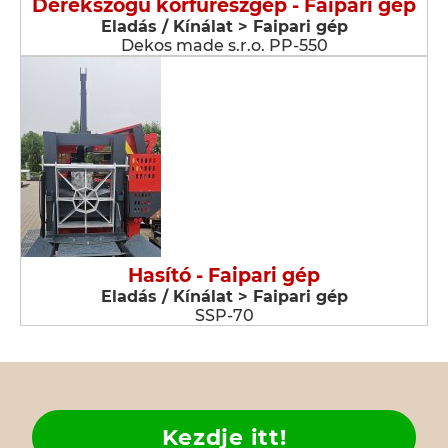
Derékszögű körfűrészgép - Faipari gép
Eladás / Kínálat > Faipari gép
Dekos made s.r.o. PP-550
Hasító - Faipari gép
Eladás / Kínálat > Faipari gép
SSP-70
Kezdje itt!