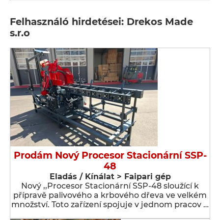
Felhasználó hirdetései: Drekos Made
s.r.o
Prodám Nový Procesor Stacionární SSP-
48
Eladás / Kínálat > Faipari gép
Nový ,,Procesor Stacionární SSP-48 sloužící k
přípravě palivového a krbového dřeva ve velkém
množství. Toto zařízení spojuje v jednom pracov …