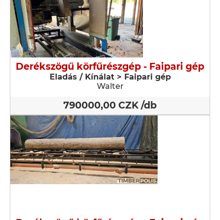
Derékszögű körfűrészgép - Faipari gép
Eladás / Kínálat > Faipari gép
Walter
790000,00 CZK /db