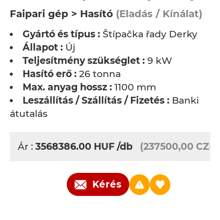
Faipari gép > Hasító
(Eladás / Kínálat)
Gyártó és típus :
Štípačka řady Derky
Állapot :
Új
Teljesítmény szükséglet :
9 kW
Hasító erő :
26 tonna
Max. anyag hossz :
1100 mm
Leszállítás / Szállítás / Fizetés :
Banki
átutalás
Ár :
3568386.00
HUF
/db
(237500,00 CZK)
Kérés