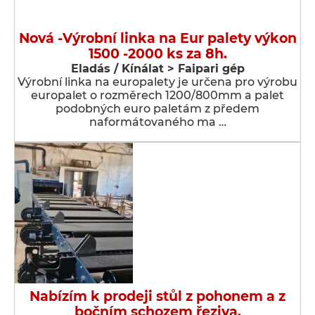
Nová -Výrobní linka na Eur palety výkon
1500 -2000 ks za 8h.
Eladás / Kínálat > Faipari gép
Výrobní linka na europalety je určena pro výrobu
europalet o rozměrech 1200/800mm a palet
podobných euro paletám z předem
naformátovaného ma …
Nabízím k prodeji stůl z pohonem a z
bočním schozem řeziva.