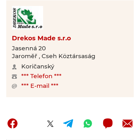
Drekos Made s.r.o
Jasenná 20
Jaroměř , Cseh Köztársaság
Koričanský
*** Telefon ***
*** E-mail ***