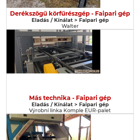
Derékszögű körfűrészgép - Faipari gép
Eladás / Kínálat > Faipari gép
Walter
Más technika - Faipari gép
Eladás / Kínálat > Faipari gép
Výrobní linka Komple EUR-palet