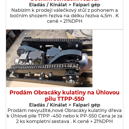
Eladás / Kínálat > Faipari gép
Nabízím k prodeji válečkový stůl z pohonem a
bočním shozem řeziva na délku řeziva 4,5m . K
ceně + 21%DPH
Prodám Obracáky kulatiny na Úhlovou
pilu TTPP-550
Eladás / Kínálat > Faipari gép
Prodám nevyužité,nové Obracáky kulatiny dřeva
k Úhlové pile TTPP -450 nebo k PP-550 Cena je za
2 ks kompletní sestava . K ceně + 21%DPH