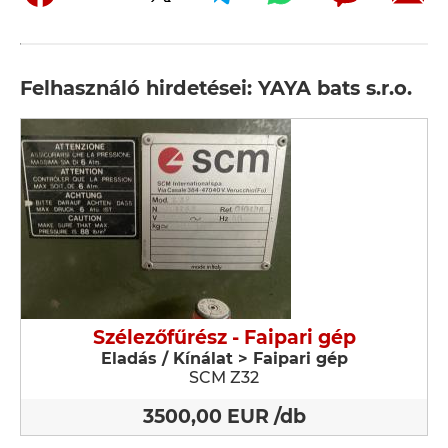
Felhasználó hirdetései: YAYA bats s.r.o.
Szélezőfűrész - Faipari gép
Eladás / Kínálat > Faipari gép
SCM Z32
3500,00 EUR /db