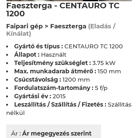
Faeszterga - CENTAURO TC
1200
Faipari gép > Faeszterga
(Eladás /
Kínálat)
Gyártó és típus :
CENTAURO TC 1200
Állapot :
Használt
Teljesítmény szükséglet :
3.75 kW
Max. munkadarab átmérő :
150 mm
Csúcstávolság :
1200 mm
Fordulatszám-tartomány :
5 f/p
Gyártási év :
2015
Leszállítás / Szállítás / Fizetés :
Szállítás
nélkül
Ár :
Ár megegyezés szerint