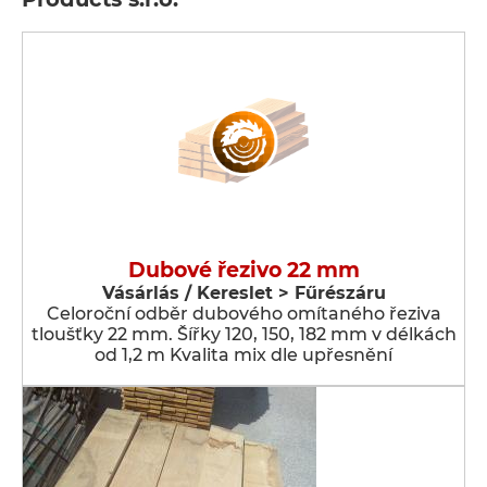
Dubové řezivo 22 mm
Vásárlás / Kereslet > Fűrészáru
Celoroční odběr dubového omítaného řeziva
tloušťky 22 mm. Šířky 120, 150, 182 mm v délkách
od 1,2 m Kvalita mix dle upřesnění