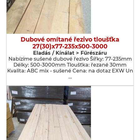
Dubové omítané řezivo tloušťka
27(30)x77-235x500-3000
Eladás / Kínálat > Fűrészáru
Nabízíme sušené dubové řezivo Šířky: 77-235mm
Délky: 500-3000mm Tloušťka: řezané 30mm
Kvalita: ABC mix - sušené Cena: na dotaz EXW Un
…