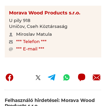
Morava Wood Products s.r.o.
U pily 918
Uničov, Cseh Köztársaság
Miroslav Matula
*** Telefon ***
*** E-mail ***
Felhasználó hirdetései: Morava Wood
Products s.r.o.