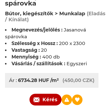
spárovka
Bútor, kiegészítők > Munkalap
(Eladás
/ Kínálat)
Megnevezés/jelölés :
Jasanová
spárovka
Szélesség x Hossz :
200 x 2300
Vastagság :
20
Mennyiség :
400 db
Vásárlás / szállítások :
Egyszeri
Ár :
6734.28
HUF
/m²
(450,00 CZK)
Kérés