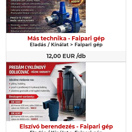
Más technika - Faipari gép
Eladás / Kínálat > Faipari gép
12,00 EUR /db
Elszívó berendezés - Faipari gép