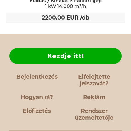
Eladás / Kínálat > Faipari gép
1 kW 14.000 m³/h
2200,00 EUR /db
Kezdje itt!
Bejelentkezés
Elfelejtette
jelszavát?
Hogyan rá?
Reklám
Előfizetés
Rendszer
üzemeltetője