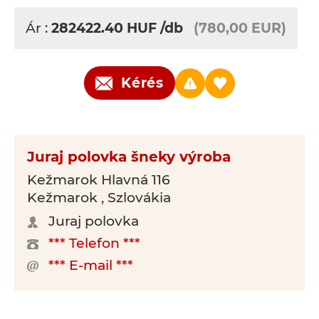
Ár :
282422.40
HUF
/db
(780,00 EUR)
Kérés
Juraj polovka šneky výroba
Kežmarok Hlavná 116
Kežmarok , Szlovákia
Juraj polovka
*** Telefon ***
*** E-mail ***