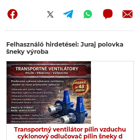
Felhasználó hirdetései: Juraj polovka
šneky výroba
Transportný ventilátor pílin vzduchu
cyklonový odlučovač pílin šneky d