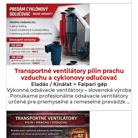
Transportné ventilátory pílin prachu
vzduchu a cyklonovy odlučovač
Eladás / Kínálat > Faipari gép
Výkonné odsávacie ventilátory – slovenská výroba
Ponúkame profesionálne odsávacie ventilátory
určené pre priemyselné a remeselné prevádzk …