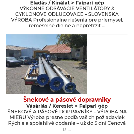
Eladás / Kínálat > Faipari gép
VÝKONNÉ ODSÁVACIE VENTILÁTORY &
CYKLÓNOVÉ ODLUČOVAČE – SLOVENSKÁ
VÝROBA Profesionálne riešenia pre priemysel,
remeselné dielne a nepretržit …
Šnekové a pásové dopravniky
Vásárlás / Kereslet > Faipari gép
ŠNEKOVÉ A PÁSOVÉ DOPRAVNÍKY – VÝROBA NA
MIERU Výroba presne podľa vašich požiadaviek
Rýchle a spoľahlivé dodanie – už do 5 dní Cenová
p …