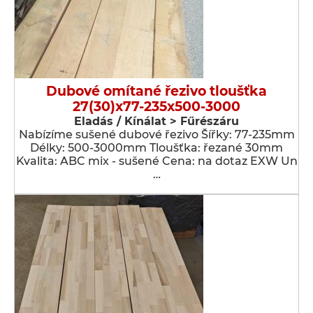
Dubové omítané řezivo tloušťka
27(30)x77-235x500-3000
Eladás / Kínálat > Fűrészáru
Nabízíme sušené dubové řezivo Šířky: 77-235mm
Délky: 500-3000mm Tloušťka: řezané 30mm
Kvalita: ABC mix - sušené Cena: na dotaz EXW Un
…