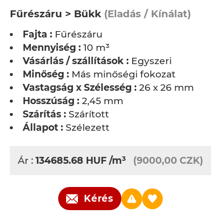
Fűrészáru > Bükk
(Eladás / Kínálat)
Fajta :
Fűrészáru
Mennyiség :
10 m³
Vásárlás / szállítások :
Egyszeri
Minőség :
Más minőségi fokozat
Vastagság x Szélesség :
26 x 26 mm
Hosszúság :
2,45 mm
Szárítás :
Szárított
Állapot :
Szélezett
Ár :
134685.68
HUF
/m³
(9000,00 CZK)
Kérés