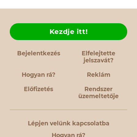
Kezdje itt!
Bejelentkezés
Elfelejtette
jelszavát?
Hogyan rá?
Reklám
Előfizetés
Rendszer
üzemeltetője
Lépjen velünk kapcsolatba
Hogyan rá?