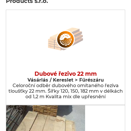
Products s.r.o.
Dubové řezivo 22 mm
Vásárlás / Kereslet > Fűrészáru
Celoroční odběr dubového omítaného řeziva
tloušťky 22 mm. Šířky 120, 150, 182 mm v délkách
od 1,2 m Kvalita mix dle upřesnění