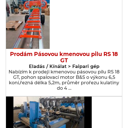
Prodám Pásovou kmenovou pilu RS 18
GT
Eladás / Kínálat > Faipari gép
Nabízím k prodeji kmenovou pásovou pilu RS 18
GT, pohon spalovací motor B&S o výkonu 6,5
koní,řezná délka 5,2m, průměr prořezu kulatiny
do 4 …