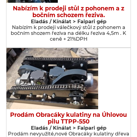
Nabízím k prodeji stůl z pohonem a z
bočním schozem řeziva.
Eladás / Kínálat > Faipari gép
Nabízím k prodeji válečkový stůl z pohonem a
bočním shozem řeziva na délku řeziva 4,5m . K
ceně + 21%DPH
Prodám Obracáky kulatiny na Úhlovou
pilu TTPP-550
Eladás / Kínálat > Faipari gép
Prodám nevyužité,nové Obracáky kulatiny dřeva