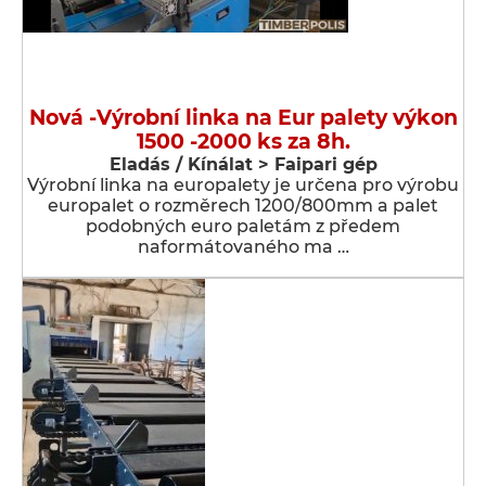
Nová -Výrobní linka na Eur palety výkon
1500 -2000 ks za 8h.
Eladás / Kínálat > Faipari gép
Výrobní linka na europalety je určena pro výrobu
europalet o rozměrech 1200/800mm a palet
podobných euro paletám z předem
naformátovaného ma …