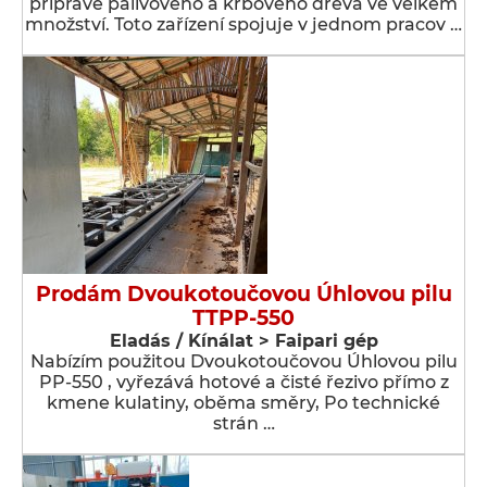
přípravě palivového a krbového dřeva ve velkém
množství. Toto zařízení spojuje v jednom pracov …
Prodám Dvoukotoučovou Úhlovou pilu
TTPP-550
Eladás / Kínálat > Faipari gép
Nabízím použitou Dvoukotoučovou Úhlovou pilu
PP-550 , vyřezává hotové a čisté řezivo přímo z
kmene kulatiny, oběma směry, Po technické
strán …