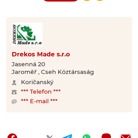
Drekos Made s.r.o
Jasenná 20
Jaroměř , Cseh Köztársaság
Koričanský
*** Telefon ***
*** E-mail ***