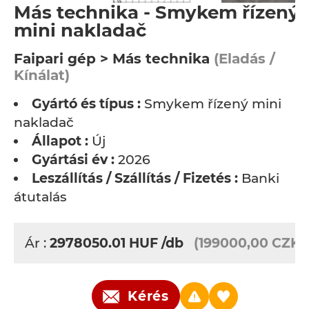
Más technika - Smykem řízený
mini nakladač
Faipari gép > Más technika
(Eladás /
Kínálat)
Gyártó és típus :
Smykem řízený mini
nakladač
Állapot :
Új
Gyártási év :
2026
Leszállítás / Szállítás / Fizetés :
Banki
átutalás
Ár :
2978050.01
HUF
/db
(199000,00 CZK)
Kérés