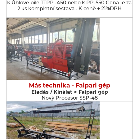
k Úhlové pile TTPP -450 nebo k PP-550 Cena je za
2 ks kompletní sestava . K ceně + 21%DPH
Más technika - Faipari gép
Eladás / Kínálat > Faipari gép
Nový Procesor SSP-48