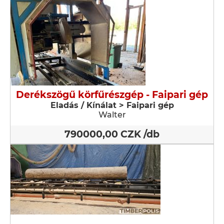
Derékszögű körfűrészgép - Faipari gép
Eladás / Kínálat > Faipari gép
Walter
790000,00 CZK /db