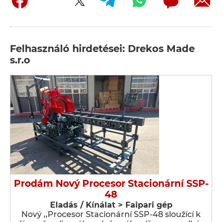
Felhasználó hirdetései: Drekos Made
s.r.o
Prodám Nový Procesor Stacionární SSP-
48
Eladás / Kínálat > Faipari gép
Nový ,,Procesor Stacionární SSP-48 sloužící k