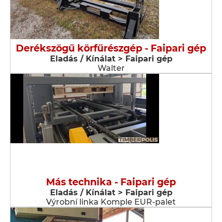
Derékszögű körfűrészgép - Faipari gép
Eladás / Kínálat > Faipari gép
Walter
Más technika - Faipari gép
Eladás / Kínálat > Faipari gép
Výrobní linka Komple EUR-palet