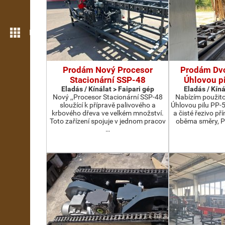
Még több funkció
Prodám Nový Procesor
Prodám Dv
Stacionární SSP-48
Úhlovou p
Eladás / Kínálat > Faipari gép
Eladás / Kíná
Nový ,,Procesor Stacionární SSP-48
Nabízím použit
sloužící k přípravě palivového a
Úhlovou pilu PP-
krbového dřeva ve velkém množství.
a čisté řezivo př
Toto zařízení spojuje v jednom pracov
oběma směry, P
…