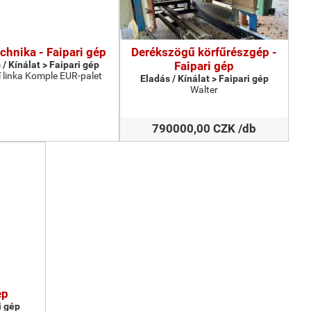
chnika - Faipari gép
Derékszögű körfűrészgép -
 / Kínálat > Faipari gép
Faipari gép
 linka Komple EUR-palet
Eladás / Kínálat > Faipari gép
Walter
790000,00 CZK /db
ép
i gép