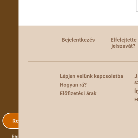
Bejelentkezés
Elfelejtette
jelszavát?
Lépjen velünk kapcsolatba
J
s
Hogyan rá?
Í
Előfizetési árak
H
Regisztráció
Bejelentkezés