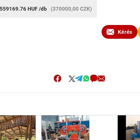
559169.76
HUF
/db
(370000,00 CZK)
Kérés