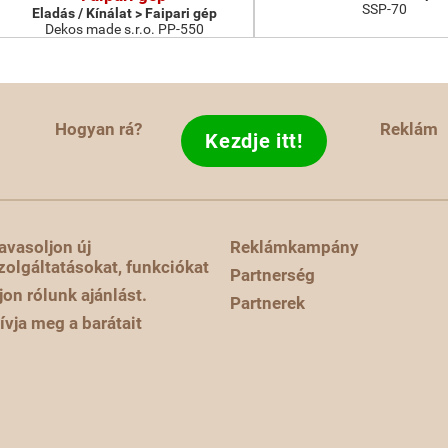
SSP-70
Eladás / Kínálat > Faipari gép
Dekos made s.r.o. PP-550
Hogyan rá?
Reklám
Kezdje itt!
avasoljon új
Reklámkampány
zolgáltatásokat, funkciókat
Partnerség
rjon rólunk ajánlást.
Partnerek
ívja meg a barátait