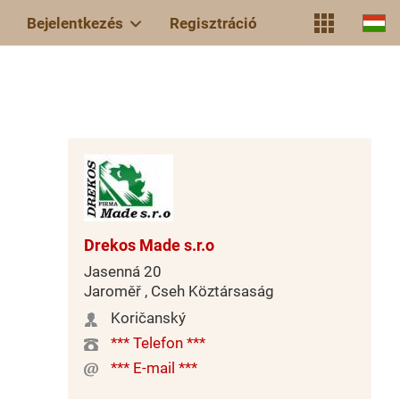
Bejelentkezés
Regisztráció
Drekos Made s.r.o
Jasenná 20
Jaroměř , Cseh Köztársaság
Koričanský
*** Telefon ***
*** E-mail ***