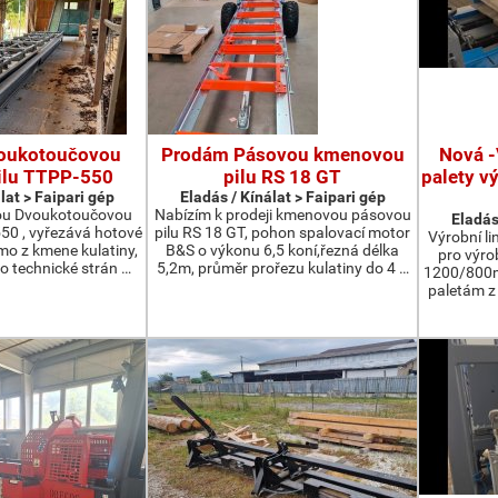
oukotoučovou
Prodám Pásovou kmenovou
Nová -
ilu TTPP-550
pilu RS 18 GT
palety v
lat > Faipari gép
Eladás / Kínálat > Faipari gép
ou Dvoukotoučovou
Nabízím k prodeji kmenovou pásovou
Eladás
550 , vyřezává hotové
pilu RS 18 GT, pohon spalovací motor
Výrobní li
ímo z kmene kulatiny,
B&S o výkonu 6,5 koní,řezná délka
pro výro
o technické strán …
5,2m, průměr prořezu kulatiny do 4 …
1200/800m
paletám 