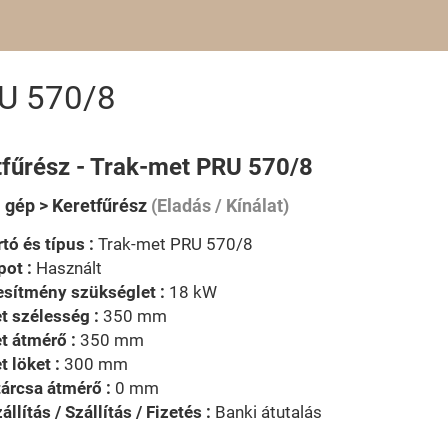
RU 570/8
tfűrész - Trak-met PRU 570/8
i gép > Keretfűrész
(Eladás / Kínálat)
tó és típus :
Trak-met PRU 570/8
pot :
Használt
esítmény szükséglet :
18 kW
t szélesség :
350 mm
t átmérő :
350 mm
t löket :
300 mm
tárcsa átmérő :
0 mm
állítás / Szállítás / Fizetés :
Banki átutalás