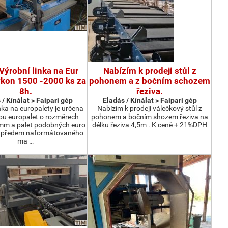
Výrobní linka na Eur
Nabízím k prodeji stůl z
ýkon 1500 -2000 ks za
pohonem a z bočním schozem
8h.
řeziva.
 / Kínálat > Faipari gép
Eladás / Kínálat > Faipari gép
nka na europalety je určena
Nabízím k prodeji válečkový stůl z
bu europalet o rozměrech
pohonem a bočním shozem řeziva na
m a palet podobných euro
délku řeziva 4,5m . K ceně + 21%DPH
z předem naformátovaného
ma …