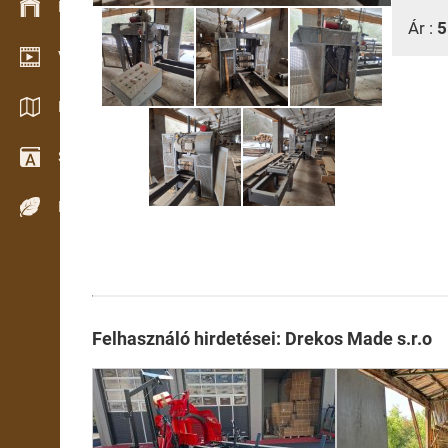
Készlet kezelés
Ár :
5
Video bemutatóterem
Katalógusok / Prospektusok
Szótár
Fafajok
Felhasználó hirdetései: Drekos Made s.r.o