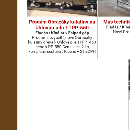
Prodám Obracáky kulatiny na
Más technik
Úhlovou pilu TTPP-550
Eladás / Kíná
Nový Pro
Eladás / Kínálat > Faipari gép
Prodám nevyužité,nové Obracáky
kulatiny dřeva k Úhlové pile TTPP -450
nebo k PP-550 Cena je za 2 ks
kompletní sestava . K ceně + 21%DPH