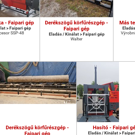
a - Faipari gép
Derékszögű körfűrészgép -
Más te
lat > Faipari gép
Faipari gép
Eladás
cesor SSP-48
Výrobní
Eladás / Kínálat > Faipari gép
Walter
Derékszögű körfűrészgép -
Hasító - Faipari g
Faipari gép
Eladás / Kínálat > Faipar