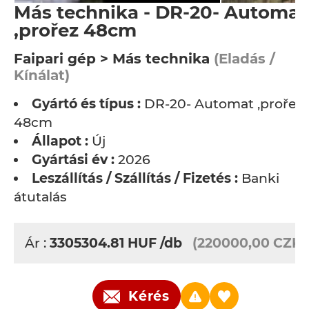
Más technika - DR-20- Automat
,prořez 48cm
Faipari gép > Más technika
(Eladás /
Kínálat)
Gyártó és típus :
DR-20- Automat ,prořez
48cm
Állapot :
Új
Gyártási év :
2026
Leszállítás / Szállítás / Fizetés :
Banki
átutalás
Ár :
3305304.81
HUF
/db
(220000,00 CZK)
Kérés