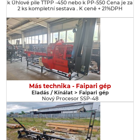
k Úhlové pile TTPP -450 nebo k PP-550 Cena je za
2 ks kompletní sestava . K ceně + 21%DPH
Más technika - Faipari gép
Eladás / Kínálat > Faipari gép
Nový Procesor SSP-48