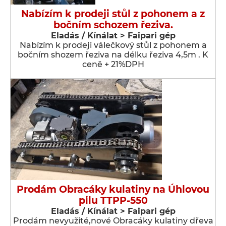
Nabízím k prodeji stůl z pohonem a z
bočním schozem řeziva.
Eladás / Kínálat > Faipari gép
Nabízím k prodeji válečkový stůl z pohonem a
bočním shozem řeziva na délku řeziva 4,5m . K
ceně + 21%DPH
Prodám Obracáky kulatiny na Úhlovou
pilu TTPP-550
Eladás / Kínálat > Faipari gép
Prodám nevyužité,nové Obracáky kulatiny dřeva