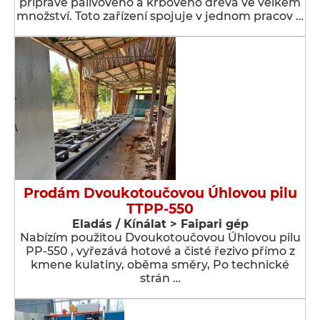
přípravě palivového a krbového dřeva ve velkém
množství. Toto zařízení spojuje v jednom pracov …
Prodám Dvoukotoučovou Úhlovou pilu
TTPP-550
Eladás / Kínálat > Faipari gép
Nabízím použitou Dvoukotoučovou Úhlovou pilu
PP-550 , vyřezává hotové a čisté řezivo přímo z
kmene kulatiny, oběma směry, Po technické
strán …