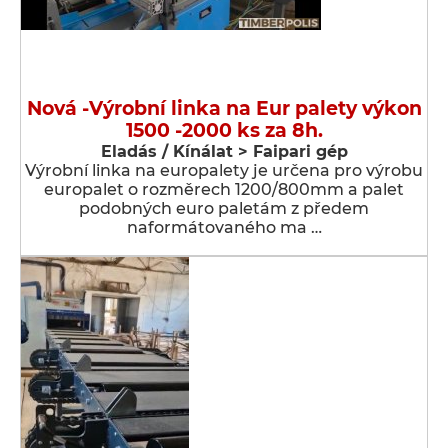
Nová -Výrobní linka na Eur palety výkon
1500 -2000 ks za 8h.
Eladás / Kínálat > Faipari gép
Výrobní linka na europalety je určena pro výrobu
europalet o rozměrech 1200/800mm a palet
podobných euro paletám z předem
naformátovaného ma …