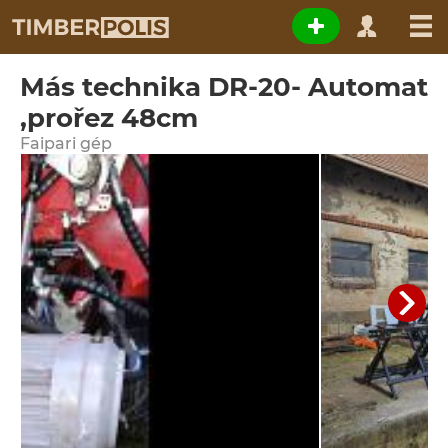
Más technika DR-20- Automat
,prořez 48cm
Faipari gép