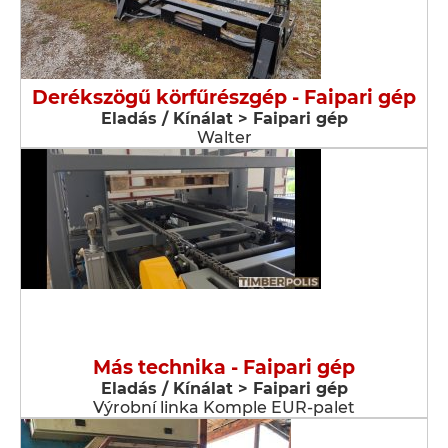
Derékszögű körfűrészgép - Faipari gép
Eladás / Kínálat > Faipari gép
Walter
Más technika - Faipari gép
Eladás / Kínálat > Faipari gép
Výrobní linka Komple EUR-palet