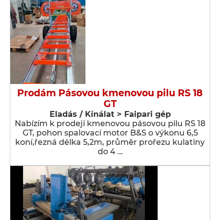
Prodám Pásovou kmenovou pilu RS 18
GT
Eladás / Kínálat > Faipari gép
Nabízím k prodeji kmenovou pásovou pilu RS 18
GT, pohon spalovací motor B&S o výkonu 6,5
koní,řezná délka 5,2m, průměr prořezu kulatiny
do 4 …