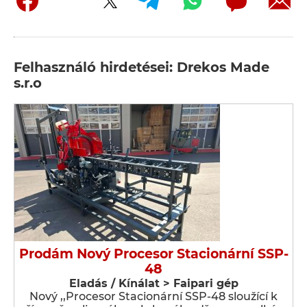
Felhasználó hirdetései: Drekos Made
s.r.o
Prodám Nový Procesor Stacionární SSP-
48
Eladás / Kínálat > Faipari gép
Nový ,,Procesor Stacionární SSP-48 sloužící k