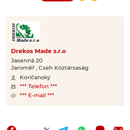
Drekos Made s.r.o
Jasenná 20
Jaroměř , Cseh Köztársaság
Koričanský
*** Telefon ***
*** E-mail ***