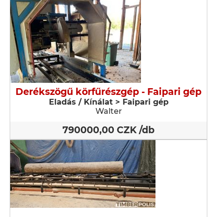
Derékszögű körfűrészgép - Faipari gép
Eladás / Kínálat > Faipari gép
Walter
790000,00 CZK /db