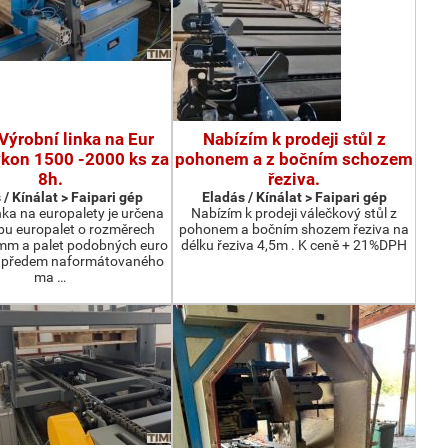
Výrobní linka na Eur
Nabízím k prodeji stůl z
ýkon 1500 -2000 ks za
pohonem a z bočním schozem
8h.
řeziva.
 / Kínálat > Faipari gép
Eladás / Kínálat > Faipari gép
nka na europalety je určena
Nabízím k prodeji válečkový stůl z
bu europalet o rozměrech
pohonem a bočním shozem řeziva na
m a palet podobných euro
délku řeziva 4,5m . K ceně + 21%DPH
z předem naformátovaného
ma …