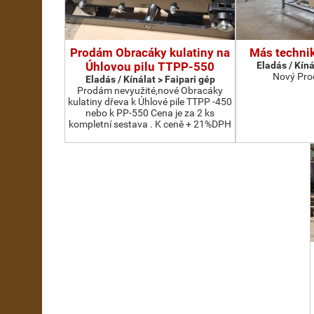
Prodám Obracáky kulatiny na
Más technik
Úhlovou pilu TTPP-550
Eladás / Kíná
Nový Pro
Eladás / Kínálat > Faipari gép
Prodám nevyužité,nové Obracáky
kulatiny dřeva k Úhlové pile TTPP -450
nebo k PP-550 Cena je za 2 ks
kompletní sestava . K ceně + 21%DPH