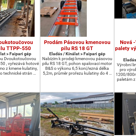
oukotoučovou
Prodám Pásovou kmenovou
Nová -
ilu TTPP-550
pilu RS 18 GT
palety v
lat > Faipari gép
Eladás / Kínálat > Faipari gép
ou Dvoukotoučovou
Nabízím k prodeji kmenovou pásovou
Eladás
550 , vyřezává hotové
pilu RS 18 GT, pohon spalovací motor
Výrobní li
ímo z kmene kulatiny,
B&S o výkonu 6,5 koní,řezná délka
pro výro
o technické strán …
5,2m, průměr prořezu kulatiny do 4 …
1200/800m
paletám 