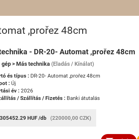
tomat ,prořez 48cm
technika - DR-20- Automat ,prořez 48cm
i gép > Más technika
(Eladás / Kínálat)
tó és típus :
DR-20- Automat ,prořez 48cm
pot :
Új
tási év :
2026
állítás / Szállítás / Fizetés :
Banki átutalás
305452.29
HUF
/db
(220000,00 CZK)