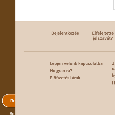
Bejelentkezés
Elfelejtette
jelszavát?
Lépjen velünk kapcsolatba
J
s
Hogyan rá?
Í
Előfizetési árak
H
Regisztráció
Bejelentkezés