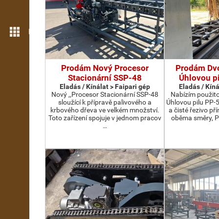
Még több funkció
Prodám Nový Procesor
Prodám Dv
Stacionární SSP-48
Úhlovou p
Eladás / Kínálat > Faipari gép
Eladás / Kíná
Nový ,,Procesor Stacionární SSP-48
Nabízím použit
sloužící k přípravě palivového a
Úhlovou pilu PP-
krbového dřeva ve velkém množství.
a čisté řezivo př
Toto zařízení spojuje v jednom pracov
oběma směry, P
…