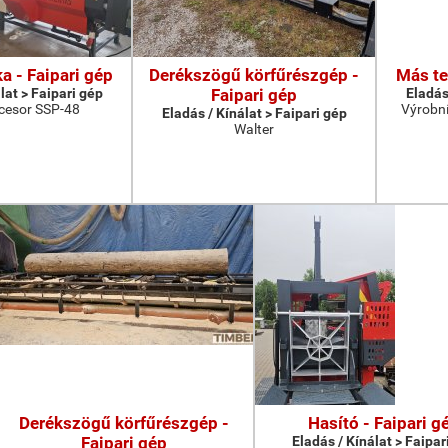
a - Faipari gép
Derékszögű körfűrészgép -
Más te
lat > Faipari gép
Faipari gép
Eladás
cesor SSP-48
Výrobní
Eladás / Kínálat > Faipari gép
Walter
Derékszögű körfűrészgép -
Hasító - Faipari g
Faipari gép
Eladás / Kínálat > Faipar