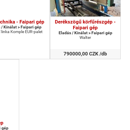
chnika - Faipari gép
Derékszögű körfűrészgép -
 / Kínálat > Faipari gép
Faipari gép
 linka Komple EUR-palet
Eladás / Kínálat > Faipari gép
Walter
790000,00 CZK /db
ép
i gép