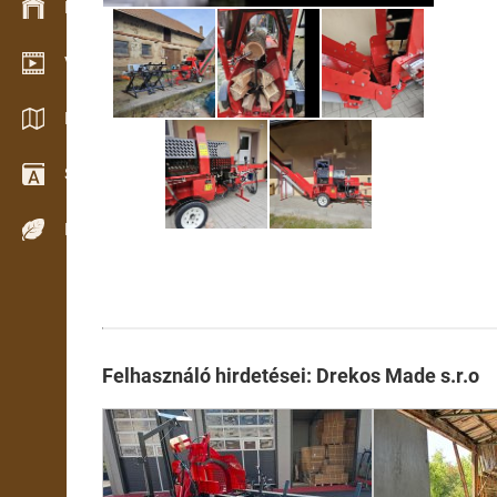
Készlet kezelés
Video bemutatóterem
Katalógusok / Prospektusok
Szótár
Fafajok
Felhasználó hirdetései: Drekos Made s.r.o