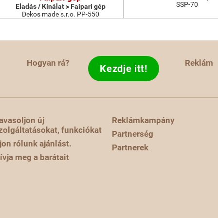
SSP-70
Eladás / Kínálat > Faipari gép
Dekos made s.r.o. PP-550
Hogyan rá?
Reklám
Kezdje itt!
avasoljon új
Reklámkampány
zolgáltatásokat, funkciókat
Partnerség
rjon rólunk ajánlást.
Partnerek
ívja meg a barátait