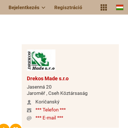
Bejelentkezés
Regisztráció
Drekos Made s.r.o
Jasenná 20
Jaroměř , Cseh Köztársaság
Koričanský
*** Telefon ***
*** E-mail ***