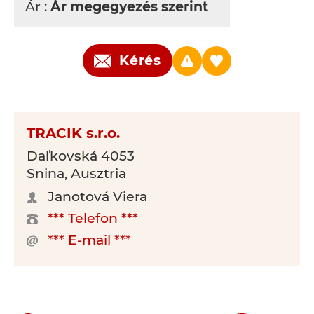
Ár :
Ár megegyezés szerint
Kérés
TRACIK s.r.o.
Daľkovská 4053
Snina, Ausztria
Janotová Viera
*** Telefon ***
*** E-mail ***