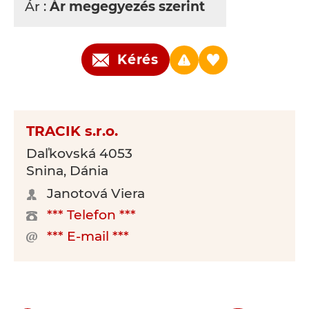
Ár :
Ár megegyezés szerint
Kérés
TRACIK s.r.o.
Daľkovská 4053
Snina, Dánia
Janotová Viera
*** Telefon ***
*** E-mail ***