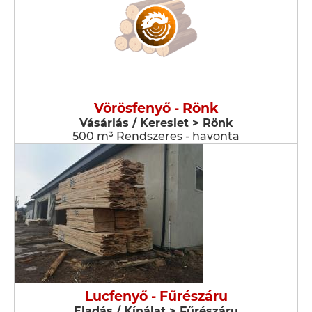
Vörösfenyő - Rönk
Vásárlás / Kereslet > Rönk
500 m³ Rendszeres - havonta
Lucfenyő - Fűrészáru
Eladás / Kínálat > Fűrészáru