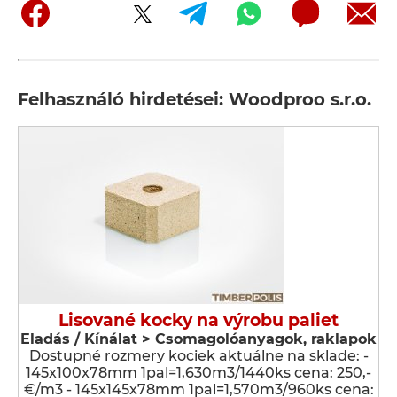
Felhasználó hirdetései: Woodproo s.r.o.
Lisované kocky na výrobu paliet
Eladás / Kínálat > Csomagolóanyagok, raklapok
Dostupné rozmery kociek aktuálne na sklade: -
145x100x78mm 1pal=1,630m3/1440ks cena: 250,-
€/m3 - 145x145x78mm 1pal=1,570m3/960ks cena: