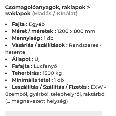
Csomagolóanyagok, raklapok >
Raklapok
(Eladás / Kínálat)
Fajta :
Egyéb
Méret / méretek :
1200 x 800 mm
Mennyiség :
1 db
Vásárlás / szállítások :
Rendszeres -
hetente
Állapot :
Új
Fafajta :
Lucfenyő
Teherbírás :
1500 kg
Minimális tétel :
1 db
Leszállítás / Szállítás / Fizetés :
EXW -
üzemből, gyárból, telephelyről, raktárból
(… megnevezett helység)