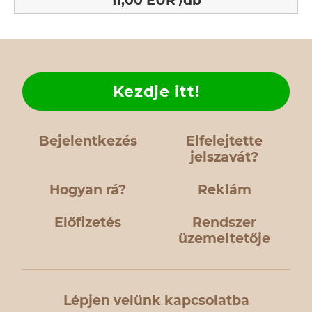
11,00 EUR /db
Kezdje itt!
Bejelentkezés
Elfelejtette
jelszavát?
Hogyan rá?
Reklám
Előfizetés
Rendszer
üzemeltetője
Lépjen velünk kapcsolatba