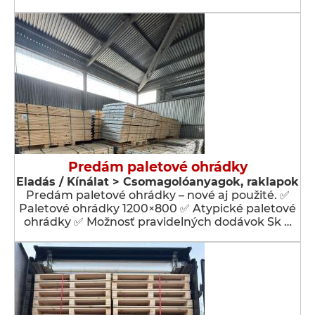
Predám paletové ohrádky
Eladás / Kínálat > Csomagolóanyagok, raklapok
Predám paletové ohrádky – nové aj použité. ✅
Paletové ohrádky 1200×800 ✅ Atypické paletové
ohrádky ✅ Možnosť pravidelných dodávok Sk …