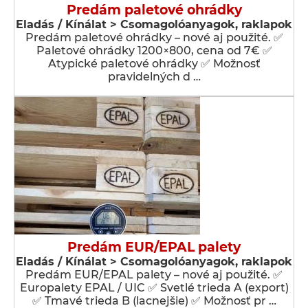
Predám paletové ohrádky
Eladás / Kínálat > Csomagolóanyagok, raklapok
Predám paletové ohrádky – nové aj použité. ✅
Paletové ohrádky 1200×800, cena od 7€ ✅
Atypické paletové ohrádky ✅ Možnosť
pravidelných d …
Predám EUR/EPAL palety
Eladás / Kínálat > Csomagolóanyagok, raklapok
Predám EUR/EPAL palety – nové aj použité. ✅
Europalety EPAL / UIC ✅ Svetlé trieda A (export)
✅ Tmavé trieda B (lacnejšie) ✅ Možnosť pr …