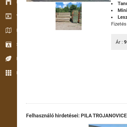
Készlet kezelés
Tan
Mini
Video bemutatóterem
Lesz
Fizeté
Katalógusok / Prospektusok
Ár :
9
Szótár
Fafajok
Még több funkció
Felhasználó hirdetései: PILA TROJANOVICE