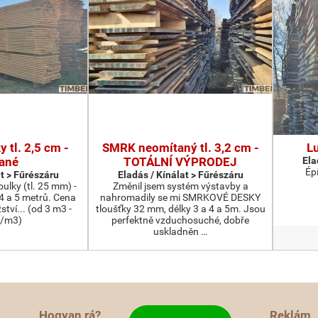
 tl. 2,5 cm -
SMRK neomítaný tl. 3,2 cm -
L
ané
TOTÁLNÍ VÝPRODEJ
Ela
Ép
at > Fűrészáru
Eladás / Kínálat > Fűrészáru
lky (tl. 25 mm) -
Změnil jsem systém výstavby a
 4 a 5 metrů. Cena
nahromadily se mi SMRKOVÉ DESKY
tví... (od 3 m3 -
tloušťky 32 mm, délky 3 a 4 a 5m. Jsou
-/m3)
perfektně vzduchosuché, dobře
uskladněn …
Hogyan rá?
Reklám