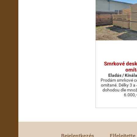
Smrkové desky
omít
Eladás / Kínál
Prodám smrkové cou
omítané. Délky 3 a
dohodou dle množs
6.000,
Bejelentkezés
Elfelejtette