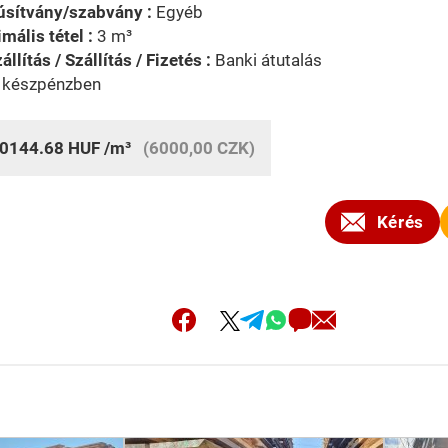
úsítvány/szabvány :
Egyéb
mális tétel :
3 m³
állítás / Szállítás / Fizetés :
Banki átutalás
s készpénzben
0144.68
HUF
/m³
(6000,00 CZK)
Kérés