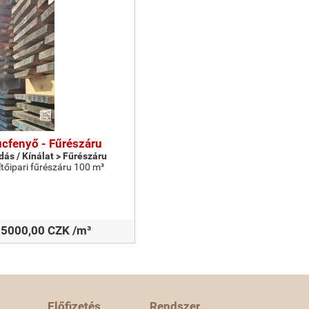
ucfenyő - Fűrészáru
dás / Kínálat > Fűrészáru
ítőipari fűrészáru 100 m³
5000,00 CZK /m³
Előfizetés
Rendszer