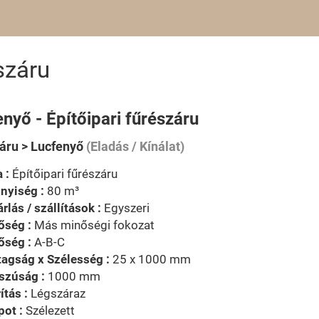
száru
nyő - Építőipari fűrészáru
áru > Lucfenyő
(Eladás / Kínálat)
 :
Építőipari fűrészáru
nyiség :
80 m³
rlás / szállítások :
Egyszeri
őség :
Más minőségi fokozat
őség :
A-B-C
agság x Szélesség :
25 x 1000 mm
szúság :
1000 mm
ítás :
Légszáraz
pot :
Szélezett