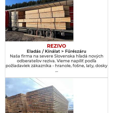
REZIVO
Eladás / Kínálat > Fűrészáru
Naša firma na severe Slovenska hľadá nových
odberateľov reziva. Vieme napíliť podľa
požiadaviek zákazníka - hranole, fošne, laty, dosky
…