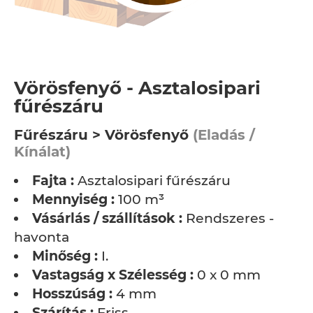
Vörösfenyő - Asztalosipari
fűrészáru
Fűrészáru > Vörösfenyő
(Eladás /
Kínálat)
Fajta :
Asztalosipari fűrészáru
Mennyiség :
100 m³
Vásárlás / szállítások :
Rendszeres -
havonta
Minőség :
I.
Vastagság x Szélesség :
0 x 0 mm
Hosszúság :
4 mm
Szárítás :
Friss