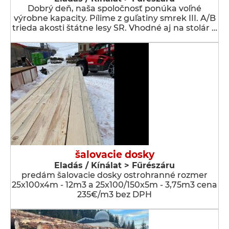
Dobrý deň, naša spoločnosť ponúka voľné
výrobne kapacity. Pílime z guľatiny smrek III. A/B
trieda akosti štátne lesy SR. Vhodné aj na stolár …
šalovacie dosky
Eladás / Kínálat > Fűrészáru
predám šalovacie dosky ostrohranné rozmer
25x100x4m - 12m3 a 25x100/150x5m - 3,75m3 cena
235€/m3 bez DPH