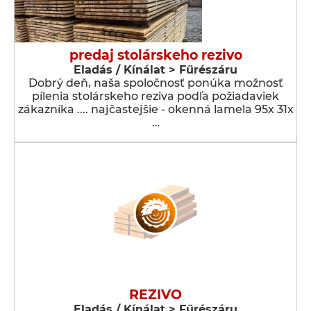
predaj stolárskeho rezivo
Eladás / Kínálat > Fűrészáru
Dobrý deň, naša spoločnosť ponúka možnosť
pílenia stolárskeho reziva podľa požiadaviek
zákazníka .... najčastejšie - okenná lamela 95x 31x
…
REZIVO
Eladás / Kínálat > Fűrészáru