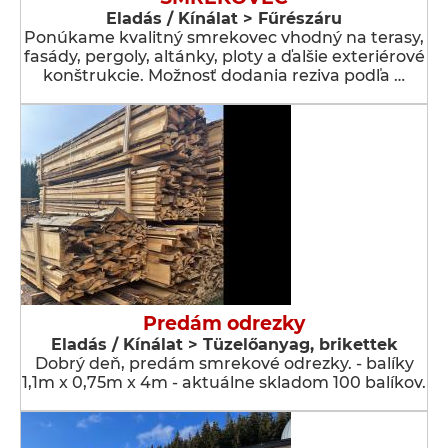
Eladás / Kínálat > Fűrészáru
Ponúkame kvalitný smrekovec vhodný na terasy,
fasády, pergoly, altánky, ploty a ďalšie exteriérové
konštrukcie. Možnosť dodania reziva podľa …
Predám odrezky
Eladás / Kínálat > Tüzelőanyag, brikettek
Dobrý deň, predám smrekové odrezky. - balíky
1,1m x 0,75m x 4m - aktuálne skladom 100 balíkov.