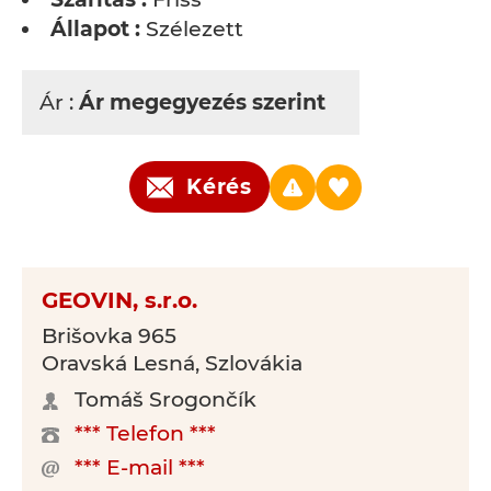
Állapot :
Szélezett
Ár :
Ár megegyezés szerint
Kérés
GEOVIN, s.r.o.
Brišovka 965
Oravská Lesná, Szlovákia
Tomáš Srogončík
*** Telefon ***
*** E-mail ***