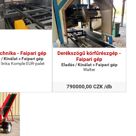
chnika - Faipari gép
Derékszögű körfűrészgép -
 / Kínálat > Faipari gép
Faipari gép
 linka Komple EUR-palet
Eladás / Kínálat > Faipari gép
Walter
790000,00 CZK /db