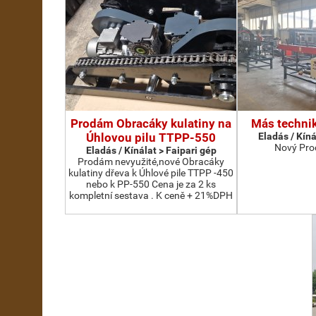
Prodám Obracáky kulatiny na
Más technik
Úhlovou pilu TTPP-550
Eladás / Kíná
Nový Pro
Eladás / Kínálat > Faipari gép
Prodám nevyužité,nové Obracáky
kulatiny dřeva k Úhlové pile TTPP -450
nebo k PP-550 Cena je za 2 ks
kompletní sestava . K ceně + 21%DPH