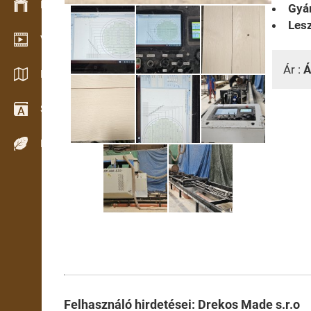
Készlet kezelés
Gyár
Lesz
Video bemutatóterem
Ár :
Á
Katalógusok / Prospektusok
Szótár
Fafajok
Felhasználó hirdetései: Drekos Made s.r.o