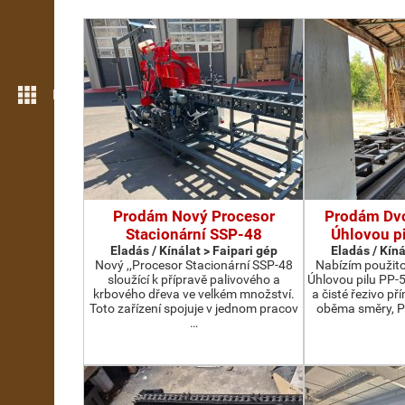
Még több funkció
Prodám Nový Procesor
Prodám Dv
Stacionární SSP-48
Úhlovou p
Eladás / Kínálat > Faipari gép
Eladás / Kíná
Nový ,,Procesor Stacionární SSP-48
Nabízím použit
sloužící k přípravě palivového a
Úhlovou pilu PP-
krbového dřeva ve velkém množství.
a čisté řezivo př
Toto zařízení spojuje v jednom pracov
oběma směry, P
…