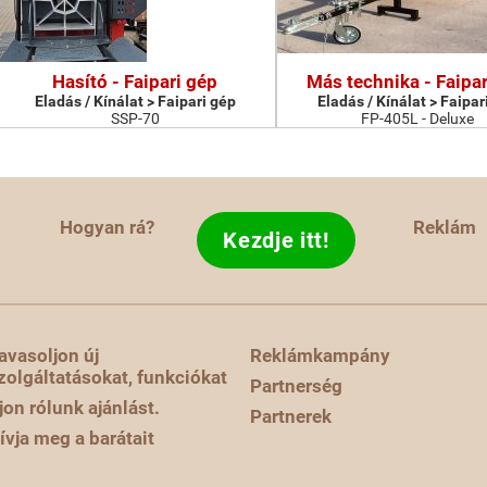
Hasító - Faipari gép
Más technika - Faipar
Eladás / Kínálat > Faipari gép
Eladás / Kínálat > Faipar
SSP-70
FP-405L - Deluxe
Hogyan rá?
Reklám
Kezdje itt!
avasoljon új
Reklámkampány
zolgáltatásokat, funkciókat
Partnerség
rjon rólunk ajánlást.
Partnerek
ívja meg a barátait