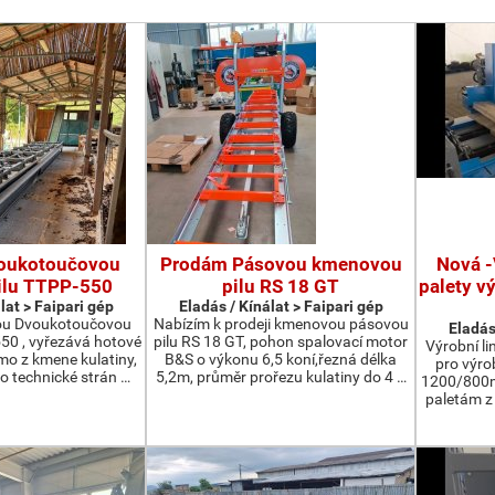
oukotoučovou
Prodám Pásovou kmenovou
Nová -
ilu TTPP-550
pilu RS 18 GT
palety v
lat > Faipari gép
Eladás / Kínálat > Faipari gép
ou Dvoukotoučovou
Nabízím k prodeji kmenovou pásovou
Eladás
550 , vyřezává hotové
pilu RS 18 GT, pohon spalovací motor
Výrobní li
ímo z kmene kulatiny,
B&S o výkonu 6,5 koní,řezná délka
pro výro
o technické strán …
5,2m, průměr prořezu kulatiny do 4 …
1200/800m
paletám 