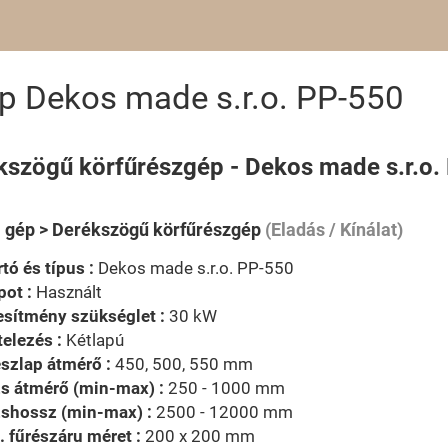
p Dekos made s.r.o. PP-550
kszögű körfűrészgép - Dekos made s.r.o.
i gép > Derékszögű körfűrészgép
(Eladás / Kínálat)
tó és típus :
Dekos made s.r.o. PP-550
pot :
Használt
esítmény szükséglet :
30 kW
telezés :
Kétlapú
szlap átmérő :
450, 500, 550 mm
s átmérő (min-max) :
250 - 1000 mm
zshossz (min-max) :
2500 - 12000 mm
 fűrészáru méret :
200 x 200 mm