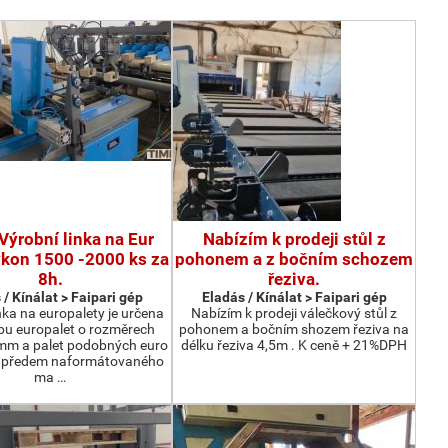
Výrobní linka na Eur
Nabízím k prodeji stůl z
ýkon 1500 -2000 ks za
pohonem a z bočním schozem
8h.
řeziva.
 / Kínálat > Faipari gép
Eladás / Kínálat > Faipari gép
nka na europalety je určena
Nabízím k prodeji válečkový stůl z
bu europalet o rozměrech
pohonem a bočním shozem řeziva na
m a palet podobných euro
délku řeziva 4,5m . K ceně + 21%DPH
z předem naformátovaného
ma …