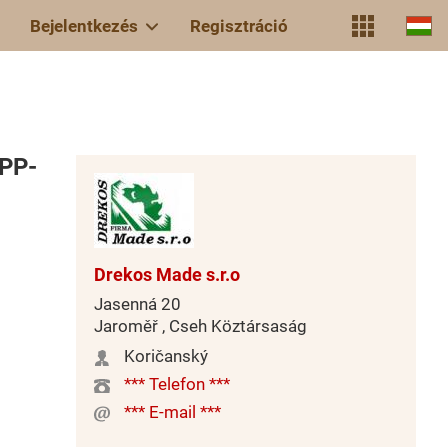
Bejelentkezés
Regisztráció
 PP-
Drekos Made s.r.o
Jasenná 20
Jaroměř , Cseh Köztársaság
Koričanský
*** Telefon ***
*** E-mail ***