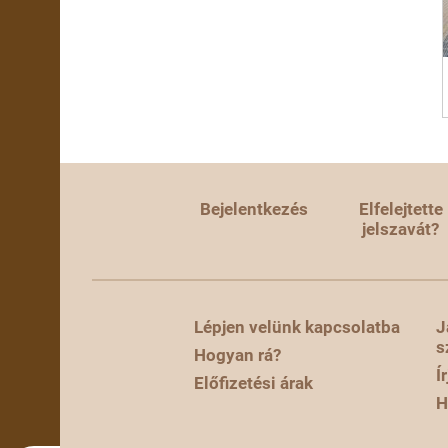
Bejelentkezés
Elfelejtette
jelszavát?
Lépjen velünk kapcsolatba
J
s
Hogyan rá?
Í
Előfizetési árak
H