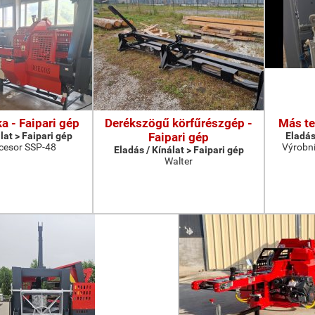
a - Faipari gép
Derékszögű körfűrészgép -
Más te
lat > Faipari gép
Faipari gép
Eladás
cesor SSP-48
Výrobní
Eladás / Kínálat > Faipari gép
Walter