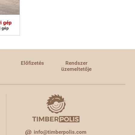
i gép
i gép
Előfizetés
Rendszer
üzemeltetője
info@timberpolis.com