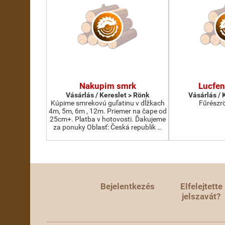
Nakupim smrk
Lucfen
Vásárlás / Kereslet > Rönk
Vásárlás / 
Kúpime smrekovú guľatinu v dĺžkach
Fűrészr
4m, 5m, 6m , 12m. Priemer na čape od
25cm+. Platba v hotovosti. Ďakujeme
za ponuky Oblasť: Česká republik …
Bejelentkezés
Elfelejtette
jelszavát?