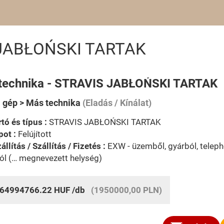
 JABŁOŃSKI TARTAK
technika - STRAVIS JABŁOŃSKI TARTAK
i gép > Más technika
(Eladás / Kínálat)
tó és típus :
STRAVIS JABŁOŃSKI TARTAK
pot :
Felújított
állítás / Szállítás / Fizetés :
EXW - üzemből, gyárból, telephe
ól (… megnevezett helység)
64994766.22
HUF
/db
(1950000,00 PLN)