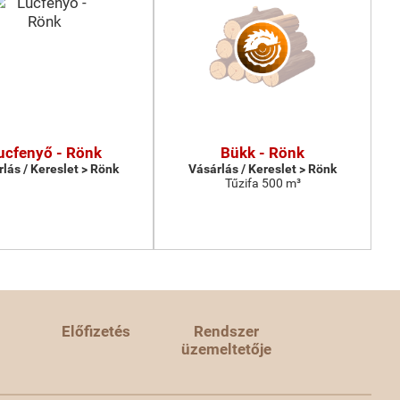
ucfenyő - Rönk
Bükk - Rönk
lás / Kereslet > Rönk
Vásárlás / Kereslet > Rönk
Tűzifa 500 m³
Előfizetés
Rendszer
üzemeltetője