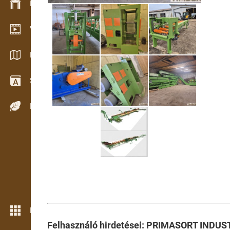
Készlet kezelés
Video bemutatóterem
Katalógusok / Prospektusok
Szótár
Fafajok
Még több funkció
Felhasználó hirdetései: PRIMASORT IND