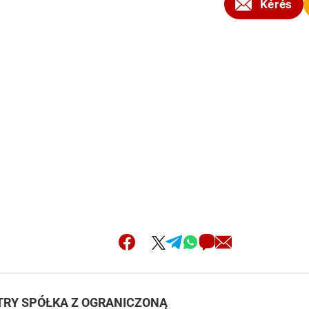
Kérés
USTRY SPÓŁKA Z OGRANICZONĄ