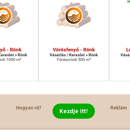
yő - Rönk
Vörösfenyő - Rönk
L
Kereslet > Rönk
Vásárlás / Kereslet > Rönk
Vásár
önk 1000 m³
Fűrészrönk 500 m³
Hogyan rá?
Reklám
Kezdje itt!