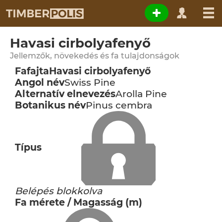
Havasi cirbolyafenyő
Jellemzők, növekedés és fa tulajdonságok
Fafajta
Havasi cirbolyafenyő
Angol név
Swiss Pine
Alternatív elnevezés
Arolla Pine
Botanikus név
Pinus cembra
Típus
Belépés blokkolva
Fa mérete / Magasság (m)