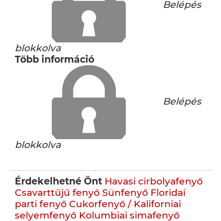
Belépés
blokkolva
Több információ
Belépés
blokkolva
Érdekelhetné Önt
Havasi cirbolyafenyő
Csavarttűjű fenyő
Sünfenyő
Floridai
parti fenyő
Cukorfenyő / Kaliforniai
selyemfenyő
Kolumbiai simafenyő