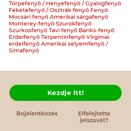
Törpefenyő / Henyefenyő / Gyalogfenyő
Feketefenyő / Osztrák fenyő
Fenyő
Mocsári fenyő
Amerikai sárgafenyő
Monterey-fenyő
Szurokfenyő
Szurkosfenyő
Tavi fenyő
Banks-fenyő
Erdeifenyő
Terpentinfenyő
Virginiai
erdeifenyő
Amerikai selyemfenyő /
Simafenyő
Kezdje itt!
Bejelentkezés
Elfelejtette
jelszavát?