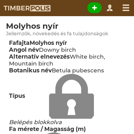
Molyhos nyír
Jellemzők, növekedés és fa tulajdonságok
Fafajta
Molyhos nyír
Angol név
Downy birch
Alternatív elnevezés
White birch,
Mountain birch
Botanikus név
Betula pubescens
Típus
Belépés blokkolva
Fa mérete / Magasság (m)