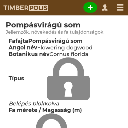
Pompásvirágú som
Jellemzők, növekedés és fa tulajdonságok
Fafajta
Pompásvirágú som
Angol név
Flowering dogwood
Botanikus név
Cornus florida
Típus
Belépés blokkolva
Fa mérete / Magasság (m)