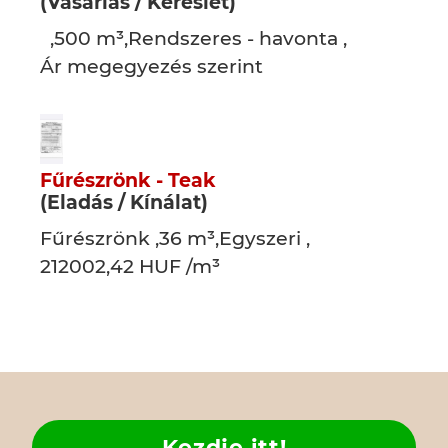
(Vásárlás / Kereslet)
,500 m³,Rendszeres - havonta ,
Ár megegyezés szerint
Fűrészrönk - Teak
(Eladás / Kínálat)
Fűrészrönk ,36 m³,Egyszeri ,
212002,42 HUF /m³
Kezdje itt!