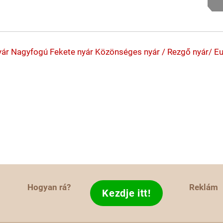
yár
Nagyfogú
Fekete nyár
Közönséges nyár / Rezgő nyár/ Eu
Hogyan rá?
Reklám
Kezdje itt!