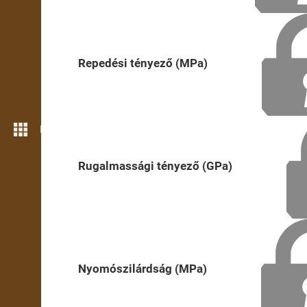
Repedési tényező (MPa)
Még több funkció
Rugalmassági tényező (GPa)
Nyomószilárdság (MPa)