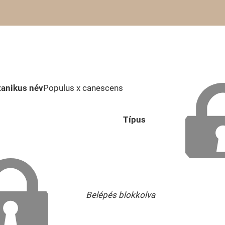
tanikus név
Populus x canescens
Típus
Belépés blokkolva