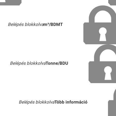
Belépés blokkolva
m³/BDMT
Belépés blokkolva
Tonne/BDU
Belépés blokkolva
Több információ