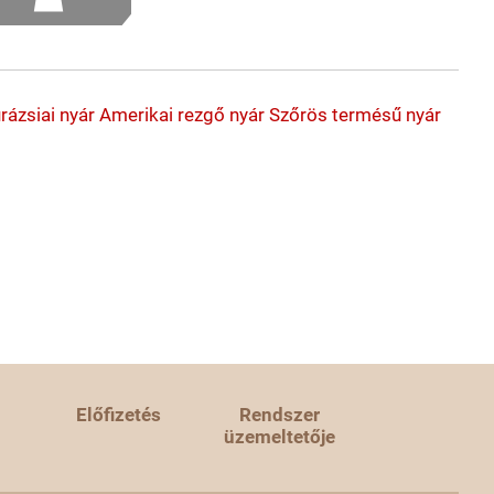
rázsiai nyár
Amerikai rezgő nyár
Szőrös termésű nyár
Előfizetés
Rendszer
üzemeltetője