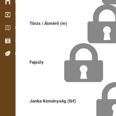
Készlet kezelés
Video bemutatóterem
Törzs / Átmérő (m)
Katalógusok / Prospektusok
Szótár
Fafajok
Fajsúly
Janka Keménység (lbf)