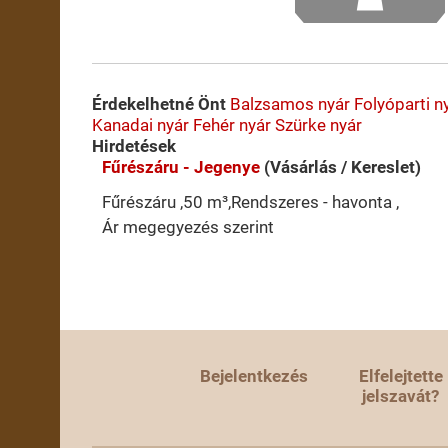
Érdekelhetné Önt
Balzsamos nyár
Folyóparti n
Kanadai nyár
Fehér nyár
Szürke nyár
Hirdetések
Fűrészáru - Jegenye
(Vásárlás / Kereslet)
Fűrészáru ,50 m³,Rendszeres - havonta ,
Ár megegyezés szerint
Bejelentkezés
Elfelejtette
jelszavát?