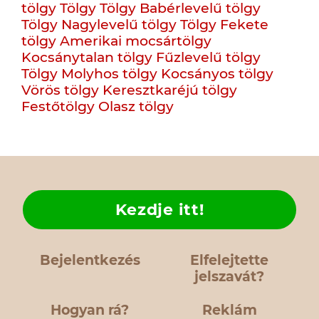
tölgy
Tölgy
Tölgy
Babérlevelű tölgy
Tölgy
Nagylevelű tölgy
Tölgy
Fekete
tölgy
Amerikai mocsártölgy
Kocsánytalan tölgy
Fűzlevelű tölgy
Tölgy
Molyhos tölgy
Kocsányos tölgy
Vörös tölgy
Keresztkaréjú tölgy
Festőtölgy
Olasz tölgy
Kezdje itt!
Bejelentkezés
Elfelejtette
jelszavát?
Hogyan rá?
Reklám