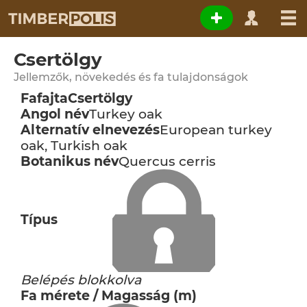
Csertölgy
Jellemzők, növekedés és fa tulajdonságok
Fafajta
Csertölgy
Angol név
Turkey oak
Alternatív elnevezés
European turkey
oak, Turkish oak
Botanikus név
Quercus cerris
Típus
Belépés blokkolva
Fa mérete / Magasság (m)