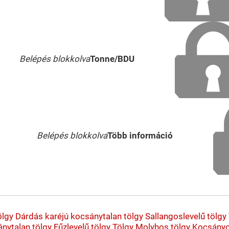
Belépés blokkolva
Tonne/BDU
Belépés blokkolva
Több információ
ölgy
Dárdás karéjú kocsánytalan tölgy
Sallangoslevelű tölgy
nytalan tölgy
Fűzlevelű tölgy
Tölgy
Molyhos tölgy
Kocsányo