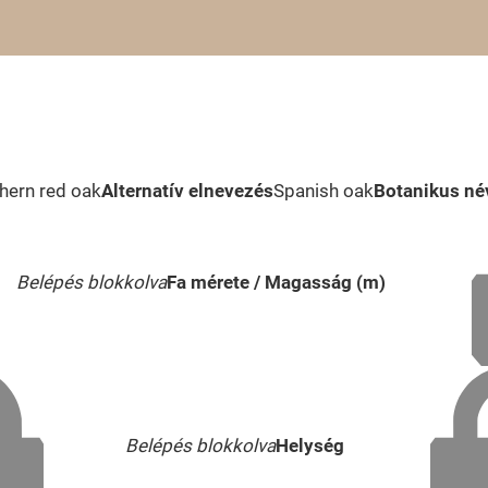
hern red oak
Alternatív elnevezés
Spanish oak
Botanikus né
Belépés blokkolva
Fa mérete / Magasság (m)
Belépés blokkolva
Helység