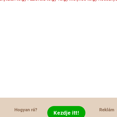
Hogyan rá?
Reklám
Kezdje itt!