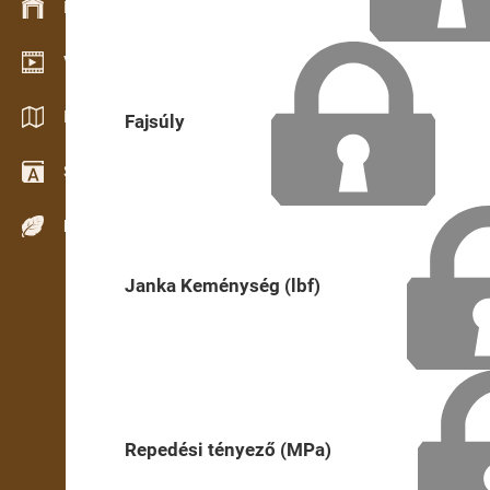
Készlet kezelés
Video bemutatóterem
Katalógusok / Prospektusok
Fajsúly
Szótár
Fafajok
Janka Keménység (lbf)
Repedési tényező (MPa)