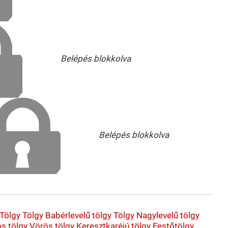
Belépés blokkolva
Belépés blokkolva
Tölgy
Tölgy
Babérlevelű tölgy
Tölgy
Nagylevelű tölgy
s tölgy
Vörös tölgy
Keresztkaréjú tölgy
Festőtölgy