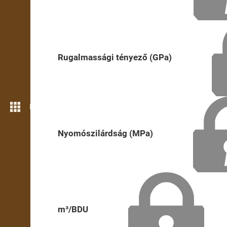
Rugalmassági tényező (GPa)
Még több funkció
Nyomószilárdság (MPa)
m³/BDU