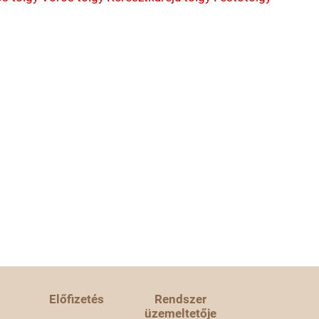
Előfizetés
Rendszer
üzemeltetője