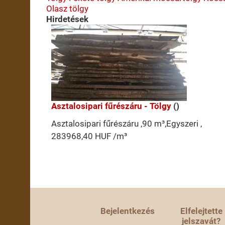
Olasz tölgy
Hirdetések
Asztalosipari fűrészáru - Tölgy
()
Asztalosipari fűrészáru ,90 m³,Egyszeri ,
283968,40 HUF /m³
Bejelentkezés
Elfelejtette
jelszavát?