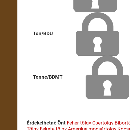
Ton/BDU
Tonne/BDMT
Érdekelhetné Önt
Fehér tölgy
Csertölgy
Bíbort
Tölgy
Fekete tölgy
Amerikai mocsártölgy
Kocsá