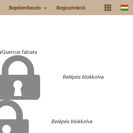
Bejelentkezés
Regisztráció
v
Quercus falcata
Belépés blokkolva
Belépés blokkolva