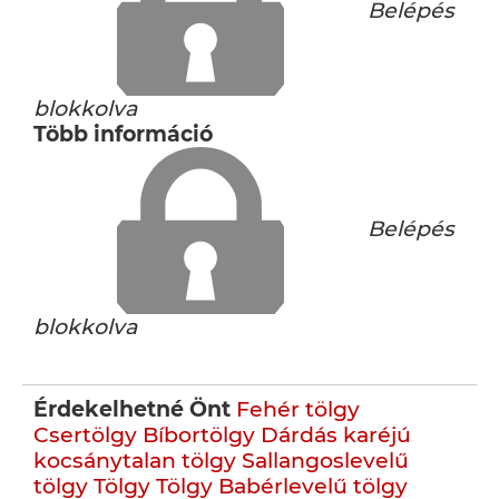
Belépés
blokkolva
Több információ
Belépés
blokkolva
Érdekelhetné Önt
Fehér tölgy
Csertölgy
Bíbortölgy
Dárdás karéjú
kocsánytalan tölgy
Sallangoslevelű
tölgy
Tölgy
Tölgy
Babérlevelű tölgy