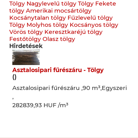
Tölgy
Nagylevelű tölgy
Tölgy
Fekete
tölgy
Amerikai mocsártölgy
Kocsánytalan tölgy
Fűzlevelű tölgy
Tölgy
Molyhos tölgy
Kocsányos tölgy
Vörös tölgy
Keresztkaréjú tölgy
Festőtölgy
Olasz tölgy
Hirdetések
Asztalosipari fűrészáru - Tölgy
()
Asztalosipari fűrészáru ,90 m³,Egyszeri
,
282839,93 HUF /m³