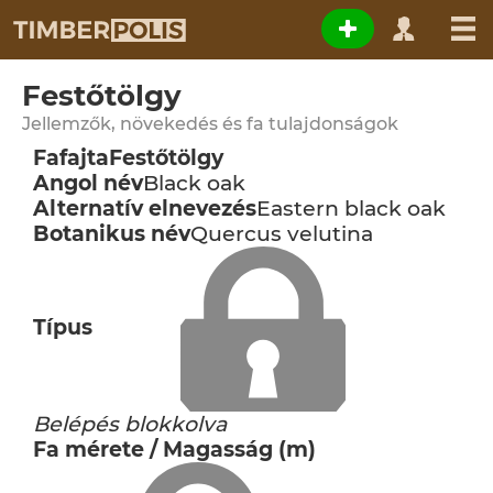
Festőtölgy
Jellemzők, növekedés és fa tulajdonságok
Fafajta
Festőtölgy
Angol név
Black oak
Alternatív elnevezés
Eastern black oak
Botanikus név
Quercus velutina
Típus
Belépés blokkolva
Fa mérete / Magasság (m)