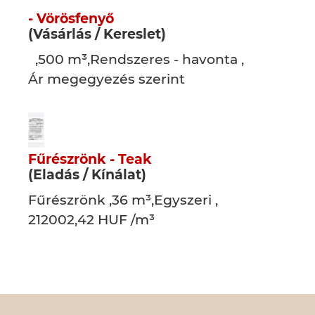
- Vörösfenyő
(Vásárlás / Kereslet)
,500 m³,Rendszeres - havonta ,
Ár megegyezés szerint
Fűrészrönk - Teak
(Eladás / Kínálat)
Fűrészrönk ,36 m³,Egyszeri ,
212002,42 HUF /m³