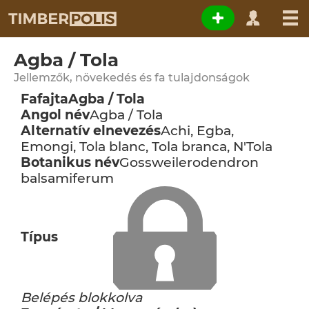
Agba / Tola
Jellemzők, növekedés és fa tulajdonságok
Fafajta
Agba / Tola
Angol név
Agba / Tola
Alternatív elnevezés
Achi, Egba,
Emongi, Tola blanc, Tola branca, N'Tola
Botanikus név
Gossweilerodendron
balsamiferum
Típus
Belépés blokkolva