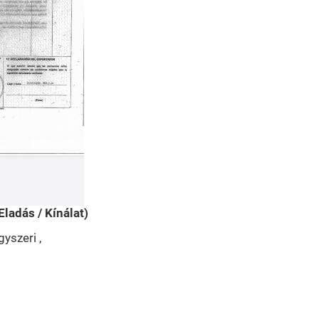
Eladás / Kínálat)
yszeri ,