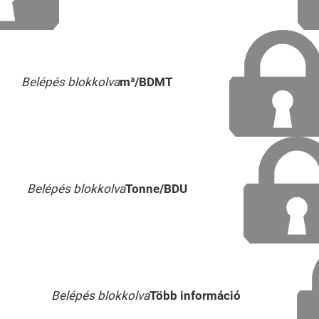
Belépés blokkolva
m³/BDMT
Belépés blokkolva
Tonne/BDU
Belépés blokkolva
Több információ