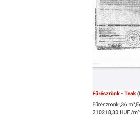
Fűrészrönk - Teak
(
Fűrészrönk ,36 m³,Eg
210218,30 HUF /m³