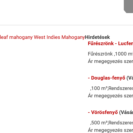
-leaf mahogany
West Indies Mahogany
Hirdetések
Fűrészrönk - Lucfe
Fűrészrönk ,1000 m³
Ár megegyezés szer
- Douglas-fenyő
(V
,100 m³,Rendszeres 
Ár megegyezés szer
- Vörösfenyő
(Vásár
,500 m³,Rendszeres 
Ár megegyezés szer