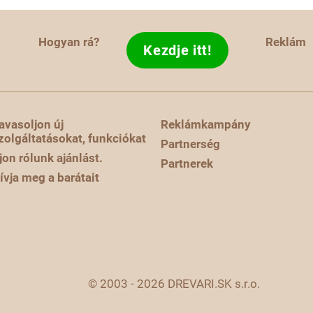
Hogyan rá?
Reklám
Kezdje itt!
avasoljon új
Reklámkampány
zolgáltatásokat, funkciókat
Partnerség
rjon rólunk ajánlást.
Partnerek
ívja meg a barátait
© 2003 - 2026 DREVARI.SK s.r.o.