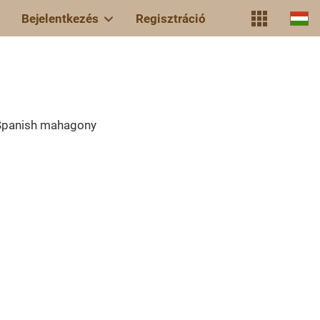
Bejelentkezés
Regisztráció
Spanish mahagony