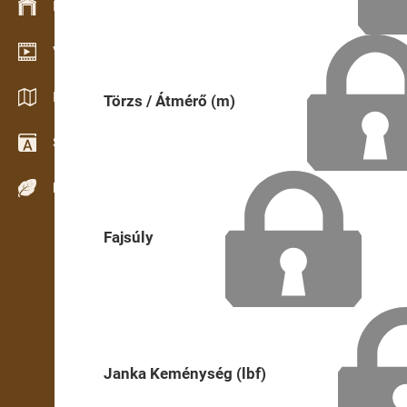
Készlet kezelés
Video bemutatóterem
Katalógusok / Prospektusok
Törzs / Átmérő (m)
Szótár
Fafajok
Fajsúly
Janka Keménység (lbf)