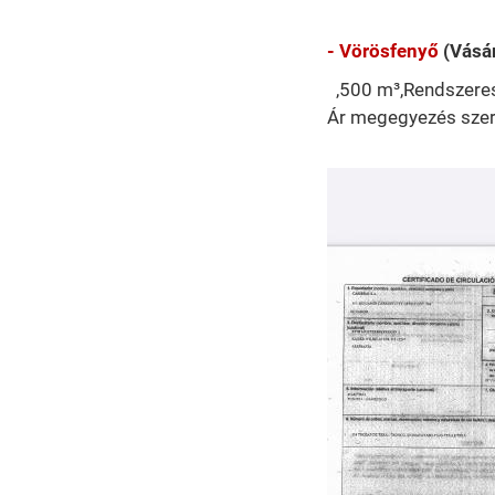
- Vörösfenyő
(Vásár
,500 m³,Rendszeres 
Ár megegyezés szer