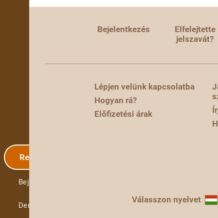
Bejelentkezés
Elfelejtette
jelszavát?
Lépjen velünk kapcsolatba
J
s
Hogyan rá?
Í
Előfizetési árak
H
Regisztráció
Bejelentkezés
Válasszon nyelvet
Demó