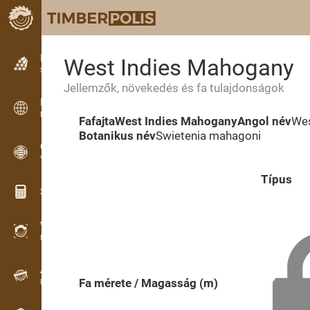
Hirdetések
West Indies Mahogany
Szöveges hirdetések
Jellemzők, növekedés és fa tulajdonságok
Hirdetések
Nemzetközi hirdetések
Fafajta
West Indies Mahogany
Angol név
Wes
Botanikus név
Swietenia mahagoni
OPTI-TIMB
Vágásképek
Típus
Számológép famunkákhoz
WoodProfi
Fa térfogata MI-vel
Adatgyűjtő
Fa mérete / Magasság (m)
Faanyag-nyilvántartás terepen