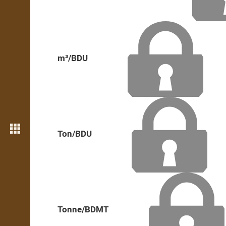
m³/BDU
Még több funkció
Ton/BDU
Tonne/BDMT