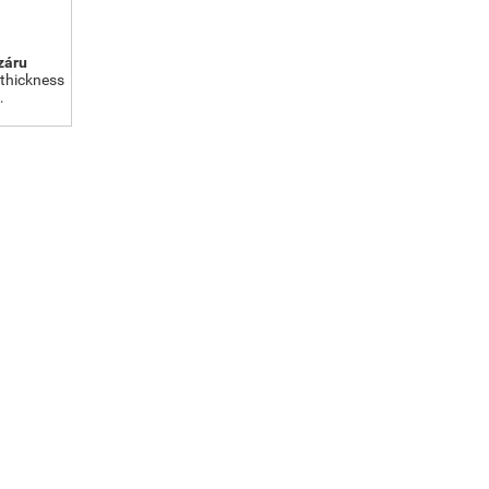
záru
 thickness
…