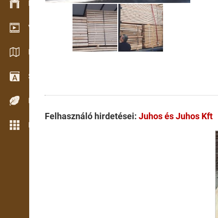
Készlet kezelés
Video bemutatóterem
Katalógusok / Prospektusok
Szótár
Fafajok
Felhasználó hirdetései:
Juhos és Juhos Kft
Még több funkció