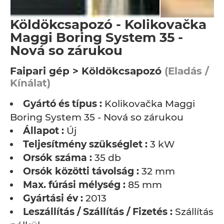
Köldökcsapozó - Kolikovačka
Maggi Boring System 35 -
Nová so zárukou
Faipari gép > Köldökcsapozó
(Eladás /
Kínálat)
Gyártó és típus :
Kolikovačka Maggi
Boring System 35 - Nová so zárukou
Állapot :
Új
Teljesítmény szükséglet :
3 kW
Orsók száma :
35 db
Orsók közötti távolság :
32 mm
Max. fúrási mélység :
85 mm
Gyártási év :
2013
Leszállítás / Szállítás / Fizetés :
Szállítás