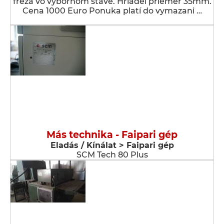
fréza vo výbornom stave. Hriadeľ priemer 35mm.
Cena 1000 Euro Ponuka platí do vymazani …
Más technika - Faipari gép
Eladás / Kínálat > Faipari gép
SCM Tech 80 Plus