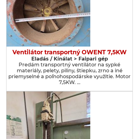
Ventilátor transportný OWENT 7,5KW
Eladás / Kínálat > Faipari gép
Predám transportný ventilátor na sypké
materiály, pelety, piliny, štiepku, zrno a iné
priemyselné a poľnohospodárske využitie. Motor
7,5KW. …