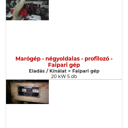
Marógép - négyoldalas - profilozó -
Faipari gép
Eladás / Kínálat > Faipari gép
20 kW 5 db