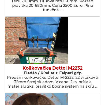
rezu 2100mm. Hrúbka rezu 60mm. Rozsah
pravítka 20-680mm. Cena 2500 Euro. Plne
funkčné …
Kolikovačka Dettel M2232
Eladás / Kínálat > Faipari gép
Predám kolíkovačku Dettel M-2232. 22 vrtákov x
32mm Stroj skladom. V cene: 2ks. prítlak
materiálu 2ks. pravítko bočné systém na skru …