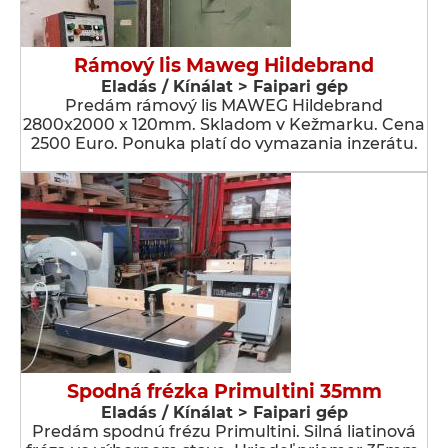
Rámový lis Maweg Hildebrand
Eladás / Kínálat > Faipari gép
Predám rámový lis MAWEG Hildebrand
2800x2000 x 120mm. Skladom v Kežmarku. Cena
2500 Euro. Ponuka platí do vymazania inzerátu.
Spodná frézka Primultini 35mm
Eladás / Kínálat > Faipari gép
Predám spodnú frézu Primultini. Silná liatinová