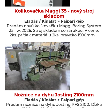
Kolikovačka Maggi 35 - nový stroj
skladom
Eladás / Kínálat > Faipari gép
Predám novú kolíkovačku Maggi Boring System
35, r.v. 2026. Stroj skladom so zárukou. V cene:
2ks. prítlak materiálu 2ks. pravítko 1500mm …
Nožnice na dyhu Josting 2100mm
Eladás / Kínálat > Faipari gép
Predám nožnice na dyhu Josting PFS 2100. Dĺžka