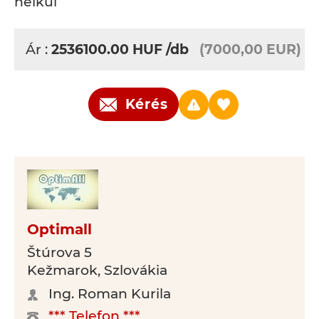
nélkül
Ár :
2536100.00
HUF
/db
(7000,00 EUR)
Kérés
Optimall
Štúrova 5
Kežmarok, Szlovákia
Ing. Roman Kurila
*** Telefon ***