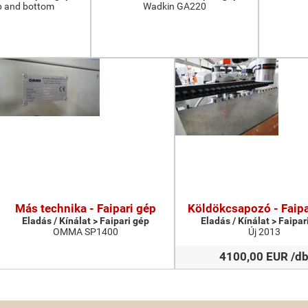
p and bottom
Wadkin GA220
Más technika - Faipari gép
Köldökcsapozó - Faipa
Eladás / Kínálat > Faipari gép
Eladás / Kínálat > Faipar
OMMA SP1400
Új 2013
4100,00 EUR /d