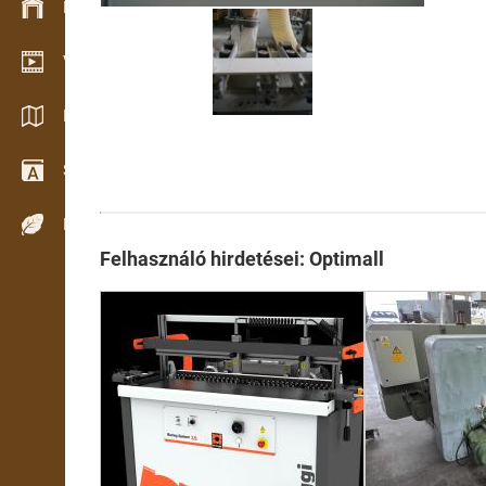
Készlet kezelés
Video bemutatóterem
Katalógusok / Prospektusok
Szótár
Fafajok
Felhasználó hirdetései: Optimall