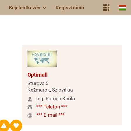
Bejelentkezés
Regisztráció
Optimall
Štúrova 5
Kežmarok, Szlovákia
Ing. Roman Kurila
*** Telefon ***
*** E-mail ***