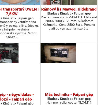
or transportný OWENT
Rámový lis Maweg Hildebrand
7,5KW
Eladás / Kínálat > Faipari gép
Predám rámový lis MAWEG Hildebrand
 / Kínálat > Faipari gép
2800x2000 x 120mm. Skladom v
ransportný ventilátor na
Kežmarku. Cena 2500 Euro. Ponuka
iály, pelety, piliny, štiepku,
platí do vymazania inzerátu.
o a iné priemyselné a
podárske využitie. Motor
7,5KW. …
ép - négyoldalas -
Más technika - Faipari gép
ilozó - Faipari gép
Eladás / Kínálat > Faipari gép
Hymmen roller coater TLX-M11
 / Kínálat > Faipari gép