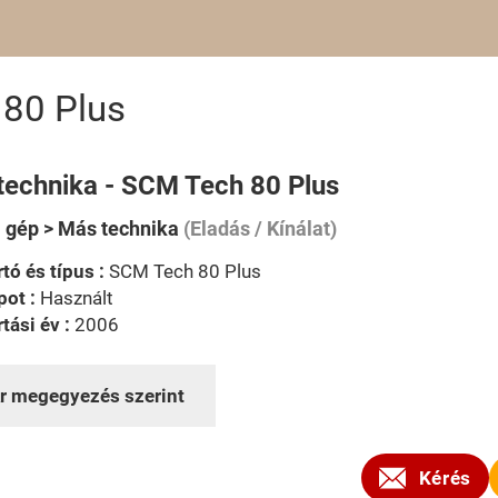
80 Plus
technika - SCM Tech 80 Plus
i gép > Más technika
(Eladás / Kínálat)
tó és típus :
SCM Tech 80 Plus
pot :
Használt
tási év :
2006
r megegyezés szerint
Kérés