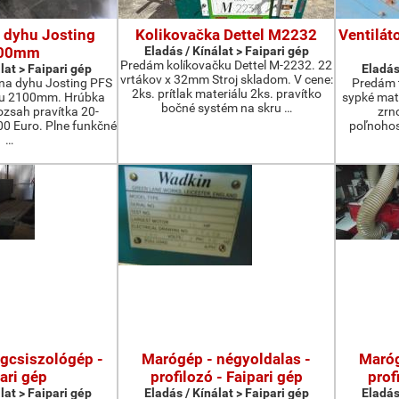
 dyhu Josting
Kolikovačka Dettel M2232
Ventilát
00mm
Eladás / Kínálat > Faipari gép
Predám kolíkovačku Dettel M-2232. 22
lat > Faipari gép
Eladás
vrtákov x 32mm Stroj skladom. V cene:
na dyhu Josting PFS
Predám t
2ks. prítlak materiálu 2ks. pravítko
zu 2100mm. Hrúbka
sypké mater
bočné systém na skru …
zsah pravítka 20-
zrn
 Euro. Plne funkčné
poľnohos
…
agcsiszológép -
Marógép - négyoldalas -
Maróg
ari gép
profilozó - Faipari gép
prof
lat > Faipari gép
Eladás / Kínálat > Faipari gép
Eladás