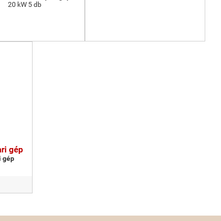
20 kW 5 db
ri gép
i gép
b