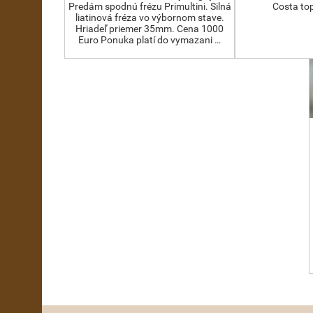
Predám spodnú frézu Primultini. Silná
Costa to
liatinová fréza vo výbornom stave.
Hriadeľ priemer 35mm. Cena 1000
Euro Ponuka platí do vymazani …