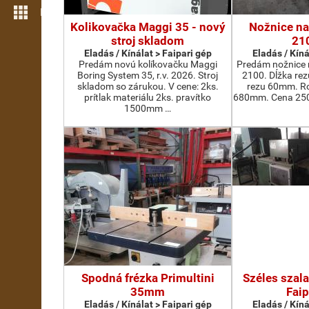
Még több funkció
Kolikovačka Maggi 35 - nový
Nožnice na
stroj skladom
21
Eladás / Kínálat > Faipari gép
Eladás / Kíná
Predám novú kolíkovačku Maggi
Predám nožnice 
Boring System 35, r.v. 2026. Stroj
2100. Dĺžka re
skladom so zárukou. V cene: 2ks.
rezu 60mm. Ro
prítlak materiálu 2ks. pravítko
680mm. Cena 2500
1500mm …
Spodná frézka Primultini
Széles szal
35mm
Faip
Eladás / Kínálat > Faipari gép
Eladás / Kíná