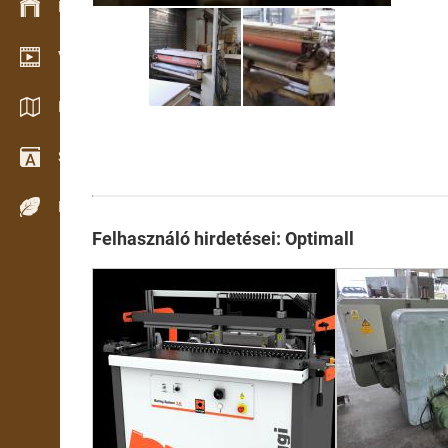
Készlet kezelés
Video bemutatóterem
Katalógusok / Prospektusok
Szótár
Fafajok
Felhasználó hirdetései: Optimall