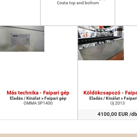
Costa top and bottom
Más technika - Faipari gép
Köldökcsapozó - Faipa
Eladás / Kínálat > Faipari gép
Eladás / Kínálat > Faipar
OMMA SP1400
Új 2013
4100,00 EUR /d