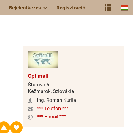
Bejelentkezés
Regisztráció
1
Optimall
Štúrova 5
Kežmarok, Szlovákia
Ing. Roman Kurila
*** Telefon ***
*** E-mail ***