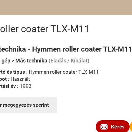
ller coater TLX-M11
technika - Hymmen roller coater TLX-M1
i gép > Más technika
(Eladás / Kínálat)
tó és típus :
Hymmen roller coater TLX-M11
pot :
Használt
tási év :
1993
r megegyezés szerint
Kérés