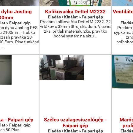
 dyhu Josting
Kolikovačka Dettel M2232
Ventilát
00mm
Eladás / Kínálat > Faipari gép
Predám kolíkovačku Dettel M-2232. 22
lat > Faipari gép
Eladás
vrtákov x 32mm Stroj skladom. V cene:
na dyhu Josting PFS
Predám t
2ks. prítlak materiálu 2ks. pravítko
zu 2100mm. Hrúbka
sypké mater
bočné systém na skru …
zsah pravítka 20-
zrn
 Euro. Plne funkčné
poľnohos
…
a - Faipari gép
Széles szalagcsiszológép -
Maróg
lat > Faipari gép
Faipari gép
prof
ch 80 Plus
Eladás / Kínálat > Faipari gép
Eladás