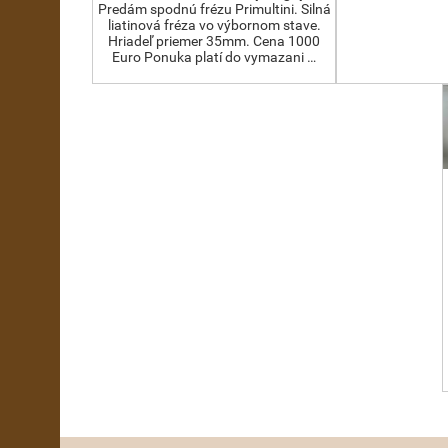
Predám spodnú frézu Primultini. Silná
liatinová fréza vo výbornom stave.
Hriadeľ priemer 35mm. Cena 1000
Euro Ponuka platí do vymazani …