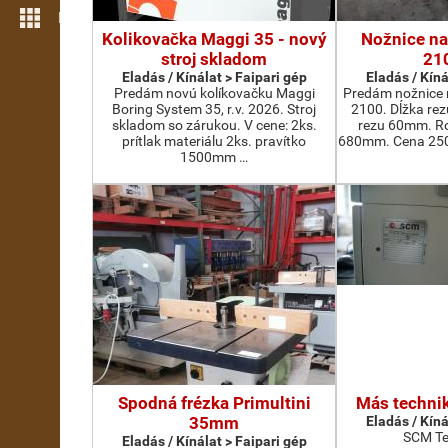
Még több funkció
Kolikovačka Maggi 35 - nový
Nožnice na
stroj skladom
21
Eladás / Kínálat > Faipari gép
Eladás / Kíná
Predám novú kolíkovačku Maggi
Predám nožnice 
Boring System 35, r.v. 2026. Stroj
2100. Dĺžka re
skladom so zárukou. V cene: 2ks.
rezu 60mm. Ro
prítlak materiálu 2ks. pravítko
680mm. Cena 2500
1500mm …
Spodná frézka Primultini
Más technik
35mm
Eladás / Kíná
SCM Te
Eladás / Kínálat > Faipari gép