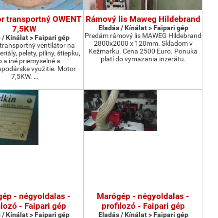
or transportný OWENT
Rámový lis Maweg Hildebrand
7,5KW
Eladás / Kínálat > Faipari gép
Predám rámový lis MAWEG Hildebrand
 / Kínálat > Faipari gép
2800x2000 x 120mm. Skladom v
ransportný ventilátor na
Kežmarku. Cena 2500 Euro. Ponuka
iály, pelety, piliny, štiepku,
platí do vymazania inzerátu.
o a iné priemyselné a
podárske využitie. Motor
7,5KW. …
ép - négyoldalas -
Marógép - négyoldalas -
ilozó - Faipari gép
profilozó - Faipari gép
 / Kínálat > Faipari gép
Eladás / Kínálat > Faipari gép