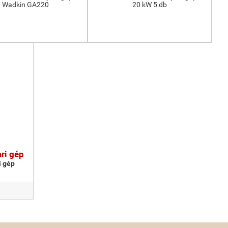
Wadkin GA220
20 kW 5 db
ri gép
i gép
b