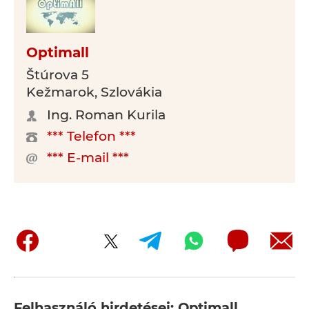
Optimall
Štúrova 5
Kežmarok, Szlovákia
Ing. Roman Kurila
*** Telefon ***
*** E-mail ***
Felhasználó hirdetései: Optimall