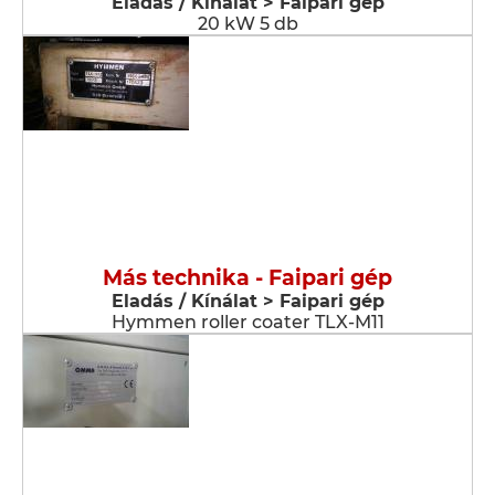
Eladás / Kínálat > Faipari gép
20 kW 5 db
Más technika - Faipari gép
Eladás / Kínálat > Faipari gép
Hymmen roller coater TLX-M11