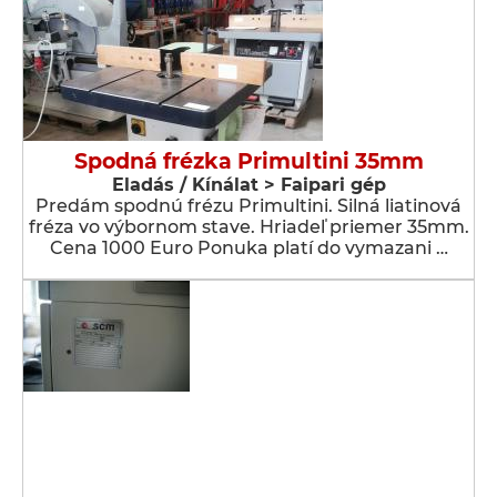
Spodná frézka Primultini 35mm
Eladás / Kínálat > Faipari gép
Predám spodnú frézu Primultini. Silná liatinová
fréza vo výbornom stave. Hriadeľ priemer 35mm.
Cena 1000 Euro Ponuka platí do vymazani …