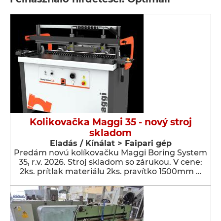
Kolikovačka Maggi 35 - nový stroj
skladom
Eladás / Kínálat > Faipari gép
Predám novú kolíkovačku Maggi Boring System
35, r.v. 2026. Stroj skladom so zárukou. V cene:
2ks. prítlak materiálu 2ks. pravítko 1500mm …