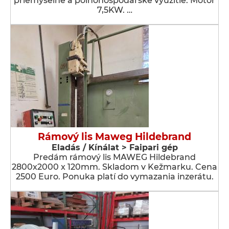
priemyselné a poľnohospodárske využitie. Motor
7,5KW. …
Rámový lis Maweg Hildebrand
Eladás / Kínálat > Faipari gép
Predám rámový lis MAWEG Hildebrand
2800x2000 x 120mm. Skladom v Kežmarku. Cena
2500 Euro. Ponuka platí do vymazania inzerátu.