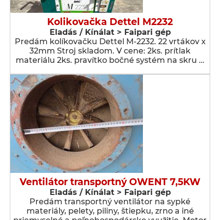
Kolikovačka Dettel M2232
Eladás / Kínálat > Faipari gép
Predám kolíkovačku Dettel M-2232. 22 vrtákov x
32mm Stroj skladom. V cene: 2ks. prítlak
materiálu 2ks. pravítko bočné systém na skru …
Ventilátor transportný OWENT 7,5KW
Eladás / Kínálat > Faipari gép
Predám transportný ventilátor na sypké
materiály, pelety, piliny, štiepku, zrno a iné