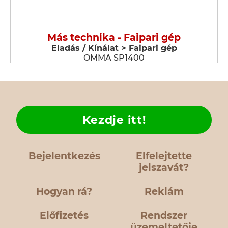
Más technika - Faipari gép
Eladás / Kínálat > Faipari gép
OMMA SP1400
Kezdje itt!
Bejelentkezés
Elfelejtette
jelszavát?
Hogyan rá?
Reklám
Előfizetés
Rendszer
üzemeltetője