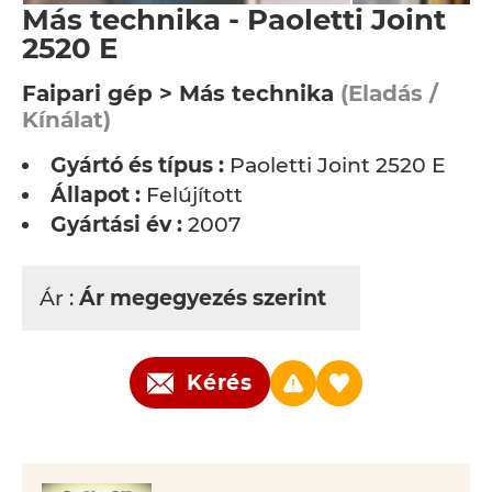
Más technika - Paoletti Joint
2520 E
Faipari gép > Más technika
(Eladás /
Kínálat)
Gyártó és típus :
Paoletti Joint 2520 E
Állapot :
Felújított
Gyártási év :
2007
Ár :
Ár megegyezés szerint
Kérés