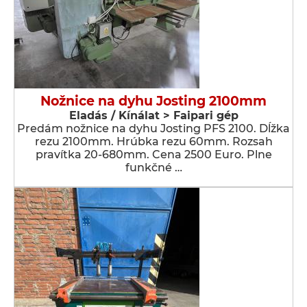
Nožnice na dyhu Josting 2100mm
Eladás / Kínálat > Faipari gép
Predám nožnice na dyhu Josting PFS 2100. Dĺžka
rezu 2100mm. Hrúbka rezu 60mm. Rozsah
pravítka 20-680mm. Cena 2500 Euro. Plne
funkčné …