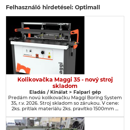
Felhasználó hirdetései: Optimall
Kolikovačka Maggi 35 - nový stroj
skladom
Eladás / Kínálat > Faipari gép
Predám novú kolíkovačku Maggi Boring System
35, r.v. 2026. Stroj skladom so zárukou. V cene:
2ks. prítlak materiálu 2ks. pravítko 1500mm …