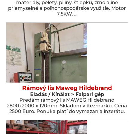
materiály, pelety, piliny, štiepku, zrno a iné
priemyselné a poľnohospodárske využitie. Motor
7,5KW. …
Rámový lis Maweg Hildebrand
Eladás / Kínálat > Faipari gép
Predám rámový lis MAWEG Hildebrand
2800x2000 x 120mm. Skladom v Kežmarku. Cena
2500 Euro. Ponuka platí do vymazania inzerátu.