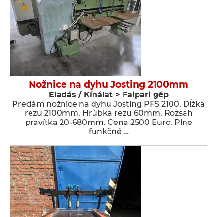
Nožnice na dyhu Josting 2100mm
Eladás / Kínálat > Faipari gép
Predám nožnice na dyhu Josting PFS 2100. Dĺžka
rezu 2100mm. Hrúbka rezu 60mm. Rozsah
pravítka 20-680mm. Cena 2500 Euro. Plne
funkčné …