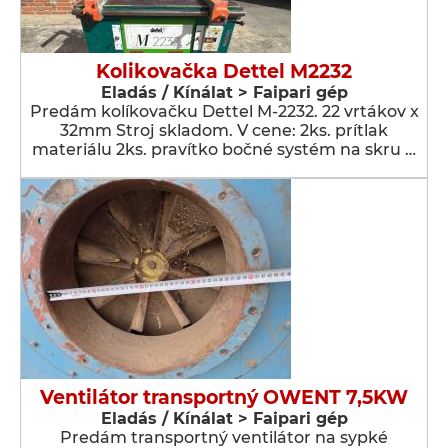
Kolikovačka Dettel M2232
Eladás / Kínálat > Faipari gép
Predám kolíkovačku Dettel M-2232. 22 vrtákov x
32mm Stroj skladom. V cene: 2ks. prítlak
materiálu 2ks. pravítko bočné systém na skru …
Ventilátor transportný OWENT 7,5KW
Eladás / Kínálat > Faipari gép
Predám transportný ventilátor na sypké