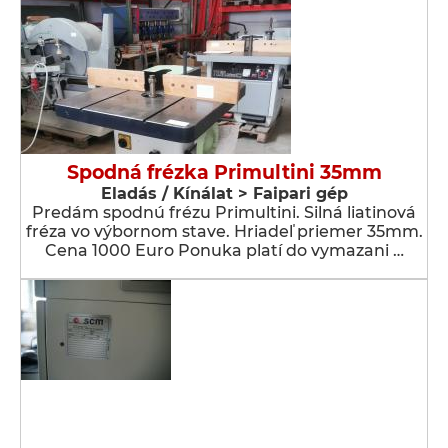
Spodná frézka Primultini 35mm
Eladás / Kínálat > Faipari gép
Predám spodnú frézu Primultini. Silná liatinová
fréza vo výbornom stave. Hriadeľ priemer 35mm.
Cena 1000 Euro Ponuka platí do vymazani …