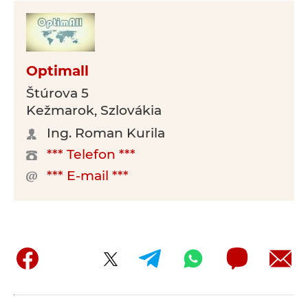
Optimall
Štúrova 5
Kežmarok, Szlovákia
Ing. Roman Kurila
*** Telefon ***
*** E-mail ***