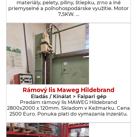
materiály, pelety, piliny, štiepku, zrno a iné
priemyselné a poľnohospodárske využitie. Motor
7,5KW. …
Rámový lis Maweg Hildebrand
Eladás / Kínálat > Faipari gép
Predám rámový lis MAWEG Hildebrand
2800x2000 x 120mm. Skladom v Kežmarku. Cena
2500 Euro. Ponuka platí do vymazania inzerátu.