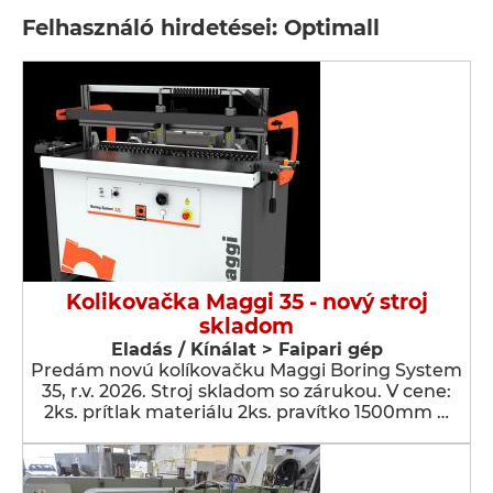
Felhasználó hirdetései: Optimall
Kolikovačka Maggi 35 - nový stroj
skladom
Eladás / Kínálat > Faipari gép
Predám novú kolíkovačku Maggi Boring System
35, r.v. 2026. Stroj skladom so zárukou. V cene:
2ks. prítlak materiálu 2ks. pravítko 1500mm …