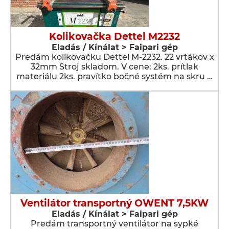
Kolikovačka Dettel M2232
Eladás / Kínálat > Faipari gép
Predám kolíkovačku Dettel M-2232. 22 vrtákov x
32mm Stroj skladom. V cene: 2ks. prítlak
materiálu 2ks. pravítko bočné systém na skru …
Ventilátor transportný OWENT 7,5KW
Eladás / Kínálat > Faipari gép
Predám transportný ventilátor na sypké