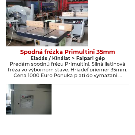
Spodná frézka Primultini 35mm
Eladás / Kínálat > Faipari gép
Predám spodnú frézu Primultini. Silná liatinová
fréza vo výbornom stave. Hriadeľ priemer 35mm.
Cena 1000 Euro Ponuka platí do vymazani …