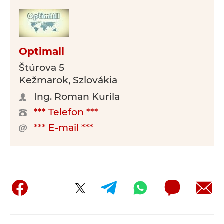
Optimall
Štúrova 5
Kežmarok, Szlovákia
Ing. Roman Kurila
*** Telefon ***
*** E-mail ***