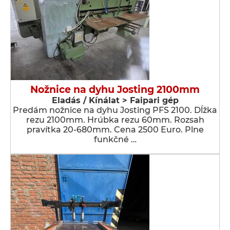
Nožnice na dyhu Josting 2100mm
Eladás / Kínálat > Faipari gép
Predám nožnice na dyhu Josting PFS 2100. Dĺžka
rezu 2100mm. Hrúbka rezu 60mm. Rozsah
pravítka 20-680mm. Cena 2500 Euro. Plne
funkčné …