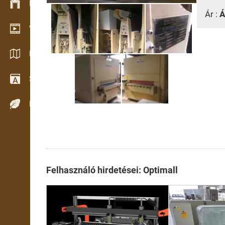
Készlet kezelés
Ár :
Á
Video bemutatóterem
Katalógusok / Prospektusok
Szótár
Fafajok
Felhasználó hirdetései: Optimall