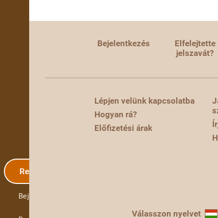
Bejelentkezés
Elfelejtette
jelszavát?
Lépjen velünk kapcsolatba
J
s
Hogyan rá?
Í
Előfizetési árak
H
Regisztráció
Bejelentkezés
Válasszon nyelvet