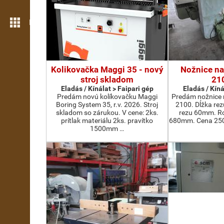
Még több funkció
Kolikovačka Maggi 35 - nový
Nožnice na
stroj skladom
21
Eladás / Kínálat > Faipari gép
Eladás / Kíná
Predám novú kolíkovačku Maggi
Predám nožnice 
Boring System 35, r.v. 2026. Stroj
2100. Dĺžka re
skladom so zárukou. V cene: 2ks.
rezu 60mm. Ro
prítlak materiálu 2ks. pravítko
680mm. Cena 2500
1500mm …