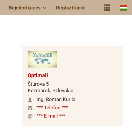
Bejelentkezés
Regisztráció
Optimall
Štúrova 5
Kežmarok, Szlovákia
Ing. Roman Kurila
*** Telefon ***
*** E-mail ***