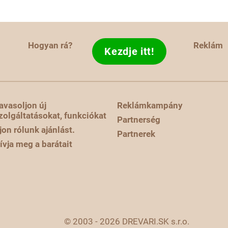
Hogyan rá?
Reklám
Kezdje itt!
avasoljon új
Reklámkampány
zolgáltatásokat, funkciókat
Partnerség
rjon rólunk ajánlást.
Partnerek
ívja meg a barátait
© 2003 - 2026 DREVARI.SK s.r.o.