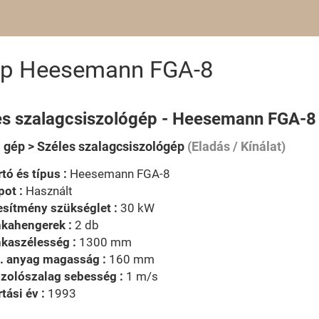
gép Heesemann FGA-8
es szalagcsiszológép - Heesemann FGA-8
i gép > Széles szalagcsiszológép
(Eladás / Kínálat)
tó és típus :
Heesemann FGA-8
pot :
Használt
esítmény szükséglet :
30 kW
kahengerek :
2 db
kaszélesség :
1300 mm
. anyag magasság :
160 mm
zolószalag sebesség :
1 m/s
tási év :
1993