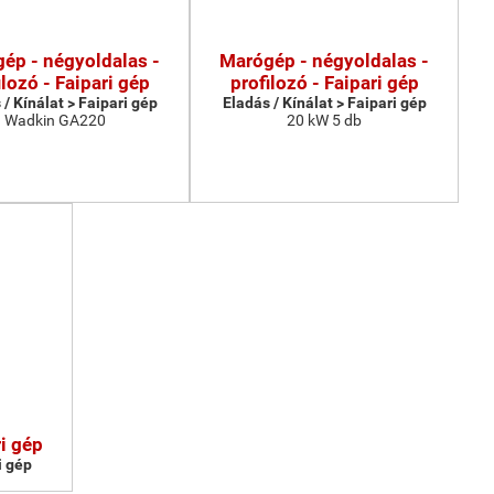
ép - négyoldalas -
Marógép - négyoldalas -
ilozó - Faipari gép
profilozó - Faipari gép
 / Kínálat > Faipari gép
Eladás / Kínálat > Faipari gép
Wadkin GA220
20 kW 5 db
i gép
i gép