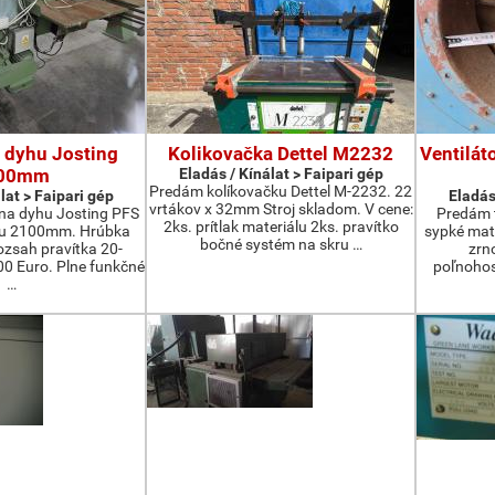
 dyhu Josting
Kolikovačka Dettel M2232
Ventilát
00mm
Eladás / Kínálat > Faipari gép
Predám kolíkovačku Dettel M-2232. 22
lat > Faipari gép
Eladás
vrtákov x 32mm Stroj skladom. V cene:
na dyhu Josting PFS
Predám t
2ks. prítlak materiálu 2ks. pravítko
zu 2100mm. Hrúbka
sypké mater
bočné systém na skru …
zsah pravítka 20-
zrn
 Euro. Plne funkčné
poľnohos
…