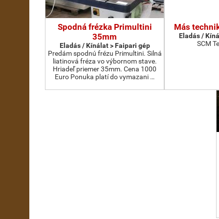
Spodná frézka Primultini
Más technik
35mm
Eladás / Kíná
SCM Te
Eladás / Kínálat > Faipari gép
Predám spodnú frézu Primultini. Silná
liatinová fréza vo výbornom stave.
Hriadeľ priemer 35mm. Cena 1000
Euro Ponuka platí do vymazani …