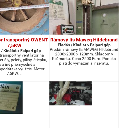
or transportný OWENT
Rámový lis Maweg Hildebrand
7,5KW
Eladás / Kínálat > Faipari gép
Predám rámový lis MAWEG Hildebrand
 / Kínálat > Faipari gép
2800x2000 x 120mm. Skladom v
ransportný ventilátor na
Kežmarku. Cena 2500 Euro. Ponuka
iály, pelety, piliny, štiepku,
platí do vymazania inzerátu.
o a iné priemyselné a
podárske využitie. Motor
7,5KW. …