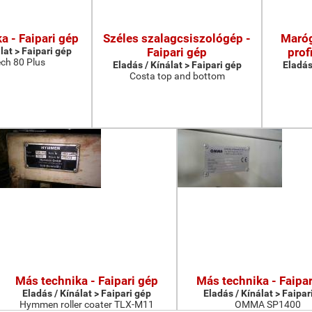
a - Faipari gép
Széles szalagcsiszológép -
Maróg
lat > Faipari gép
Faipari gép
prof
ch 80 Plus
Eladás / Kínálat > Faipari gép
Eladás
Costa top and bottom
Más technika - Faipari gép
Más technika - Faipar
Eladás / Kínálat > Faipari gép
Eladás / Kínálat > Faipar
Hymmen roller coater TLX-M11
OMMA SP1400