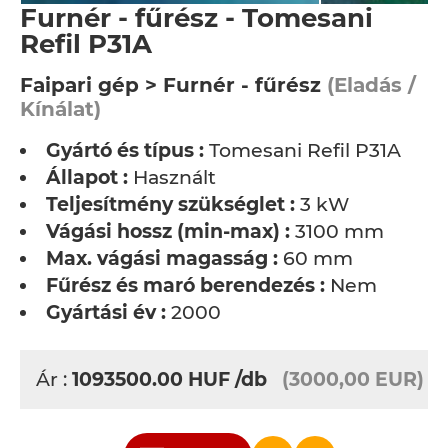
Furnér - fűrész - Tomesani
Refil P31A
Faipari gép > Furnér - fűrész
(Eladás /
Kínálat)
Gyártó és típus :
Tomesani Refil P31A
Állapot :
Használt
Teljesítmény szükséglet :
3 kW
Vágási hossz (min-max) :
3100 mm
Max. vágási magasság :
60 mm
Fűrész és maró berendezés :
Nem
Gyártási év :
2000
Ár :
1093500.00
HUF
/db
(3000,00 EUR)