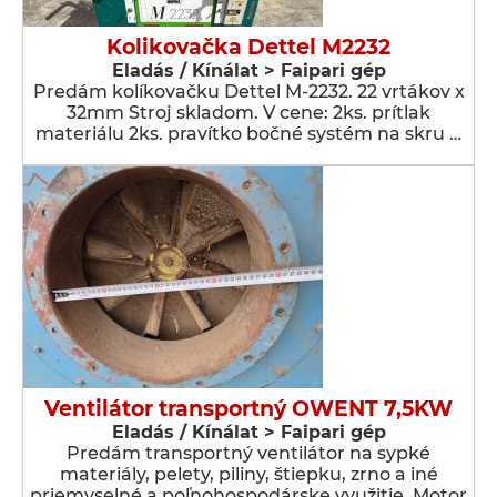
Kolikovačka Dettel M2232
Eladás / Kínálat > Faipari gép
Predám kolíkovačku Dettel M-2232. 22 vrtákov x
32mm Stroj skladom. V cene: 2ks. prítlak
materiálu 2ks. pravítko bočné systém na skru …
Ventilátor transportný OWENT 7,5KW
Eladás / Kínálat > Faipari gép
Predám transportný ventilátor na sypké
materiály, pelety, piliny, štiepku, zrno a iné
priemyselné a poľnohospodárske využitie. Motor