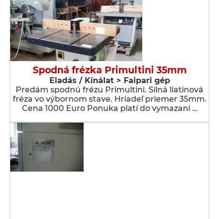
Spodná frézka Primultini 35mm
Eladás / Kínálat > Faipari gép
Predám spodnú frézu Primultini. Silná liatinová
fréza vo výbornom stave. Hriadeľ priemer 35mm.
Cena 1000 Euro Ponuka platí do vymazani …