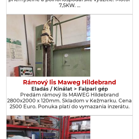
7,5KW. …
Rámový lis Maweg Hildebrand
Eladás / Kínálat > Faipari gép
Predám rámový lis MAWEG Hildebrand
2800x2000 x 120mm. Skladom v Kežmarku. Cena
2500 Euro. Ponuka platí do vymazania inzerátu.