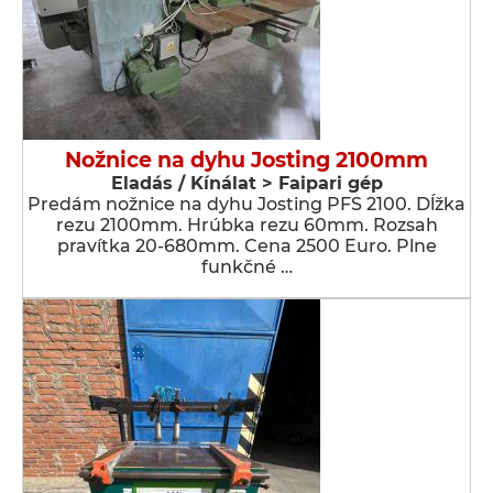
Nožnice na dyhu Josting 2100mm
Eladás / Kínálat > Faipari gép
Predám nožnice na dyhu Josting PFS 2100. Dĺžka
rezu 2100mm. Hrúbka rezu 60mm. Rozsah
pravítka 20-680mm. Cena 2500 Euro. Plne
funkčné …