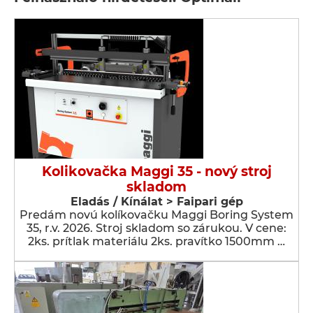
Kolikovačka Maggi 35 - nový stroj
skladom
Eladás / Kínálat > Faipari gép
Predám novú kolíkovačku Maggi Boring System
35, r.v. 2026. Stroj skladom so zárukou. V cene:
2ks. prítlak materiálu 2ks. pravítko 1500mm …