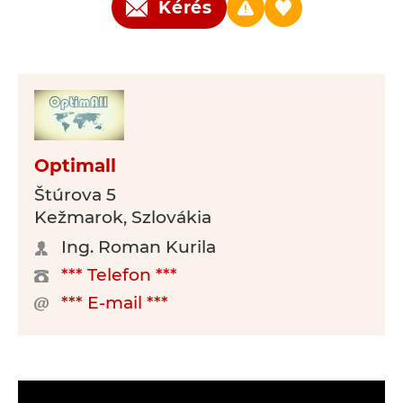
Kérés
Optimall
Štúrova 5
Kežmarok, Szlovákia
Ing. Roman Kurila
*** Telefon ***
*** E-mail ***