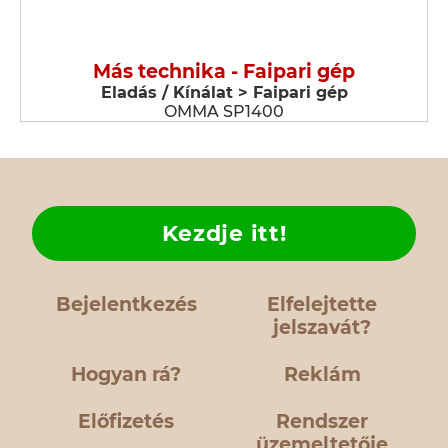
Más technika - Faipari gép
Eladás / Kínálat > Faipari gép
OMMA SP1400
Kezdje itt!
Bejelentkezés
Elfelejtette
jelszavát?
Hogyan rá?
Reklám
Előfizetés
Rendszer
üzemeltetője