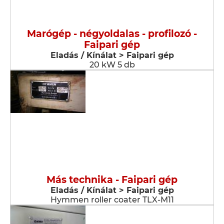
Marógép - négyoldalas - profilozó -
Faipari gép
Eladás / Kínálat > Faipari gép
20 kW 5 db
Más technika - Faipari gép
Eladás / Kínálat > Faipari gép
Hymmen roller coater TLX-M11