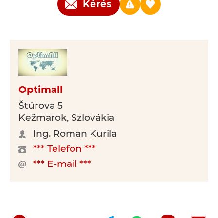
Kérés
Optimall
Štúrova 5
Kežmarok, Szlovákia
Ing. Roman Kurila
*** Telefon ***
*** E-mail ***