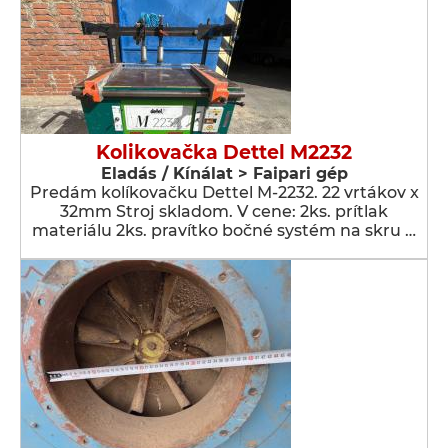
Kolikovačka Dettel M2232
Eladás / Kínálat > Faipari gép
Predám kolíkovačku Dettel M-2232. 22 vrtákov x
32mm Stroj skladom. V cene: 2ks. prítlak
materiálu 2ks. pravítko bočné systém na skru …