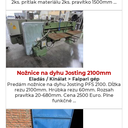
2ks. prítlak materiálu 2ks. pravítko 1500mm …
Nožnice na dyhu Josting 2100mm
Eladás / Kínálat > Faipari gép
Predám nožnice na dyhu Josting PFS 2100. Dĺžka
rezu 2100mm. Hrúbka rezu 60mm. Rozsah
pravítka 20-680mm. Cena 2500 Euro. Plne
funkčné …