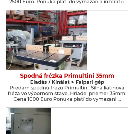
2500 Euro. Ponuka platí do vymazania inzerátu.
Spodná frézka Primultini 35mm
Eladás / Kínálat > Faipari gép
Predám spodnú frézu Primultini. Silná liatinová
fréza vo výbornom stave. Hriadeľ priemer 35mm.
Cena 1000 Euro Ponuka platí do vymazani …