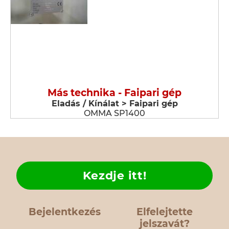
Más technika - Faipari gép
Eladás / Kínálat > Faipari gép
OMMA SP1400
Kezdje itt!
Bejelentkezés
Elfelejtette
jelszavát?