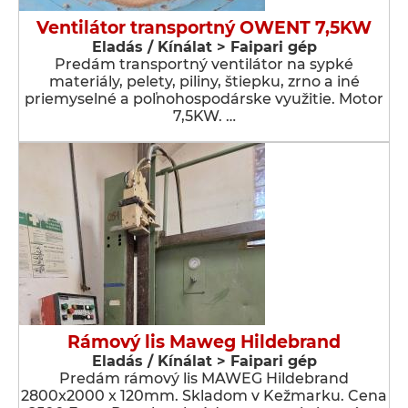
Ventilátor transportný OWENT 7,5KW
Eladás / Kínálat > Faipari gép
Predám transportný ventilátor na sypké
materiály, pelety, piliny, štiepku, zrno a iné
priemyselné a poľnohospodárske využitie. Motor
7,5KW. …
Rámový lis Maweg Hildebrand
Eladás / Kínálat > Faipari gép
Predám rámový lis MAWEG Hildebrand
2800x2000 x 120mm. Skladom v Kežmarku. Cena