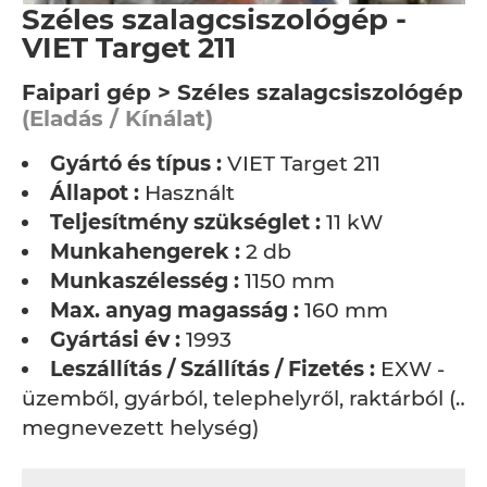
Széles szalagcsiszológép -
VIET Target 211
Faipari gép > Széles szalagcsiszológép
(Eladás / Kínálat)
Gyártó és típus :
VIET Target 211
Állapot :
Használt
Teljesítmény szükséglet :
11 kW
Munkahengerek :
2 db
Munkaszélesség :
1150 mm
Max. anyag magasság :
160 mm
Gyártási év :
1993
Leszállítás / Szállítás / Fizetés :
EXW -
üzemből, gyárból, telephelyről, raktárból (…
megnevezett helység)