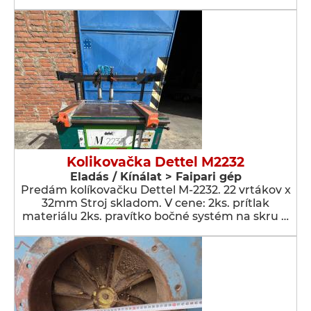
Kolikovačka Dettel M2232
Eladás / Kínálat > Faipari gép
Predám kolíkovačku Dettel M-2232. 22 vrtákov x
32mm Stroj skladom. V cene: 2ks. prítlak
materiálu 2ks. pravítko bočné systém na skru …