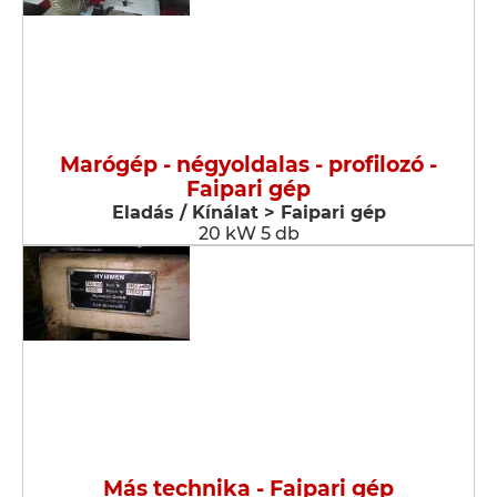
Marógép - négyoldalas - profilozó -
Faipari gép
Eladás / Kínálat > Faipari gép
20 kW 5 db
Más technika - Faipari gép