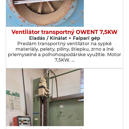
Ventilátor transportný OWENT 7,5KW
Eladás / Kínálat > Faipari gép
Predám transportný ventilátor na sypké
materiály, pelety, piliny, štiepku, zrno a iné
priemyselné a poľnohospodárske využitie. Motor
7,5KW. …