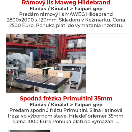
Rámový lis Maweg Hildebrand
Eladás / Kínálat > Faipari gép
Predám rámový lis MAWEG Hildebrand
2800x2000 x 120mm. Skladom v Kežmarku. Cena
2500 Euro. Ponuka platí do vymazania inzerátu.
Spodná frézka Primultini 35mm
Eladás / Kínálat > Faipari gép
Predám spodnú frézu Primultini. Silná liatinová
fréza vo výbornom stave. Hriadeľ priemer 35mm.
Cena 1000 Euro Ponuka platí do vymazani …