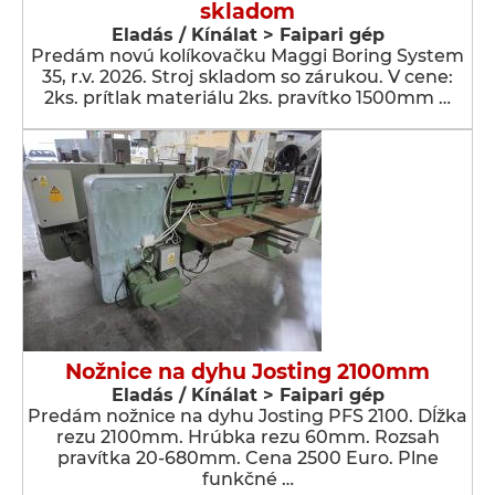
skladom
Eladás / Kínálat > Faipari gép
Predám novú kolíkovačku Maggi Boring System
35, r.v. 2026. Stroj skladom so zárukou. V cene:
2ks. prítlak materiálu 2ks. pravítko 1500mm …
Nožnice na dyhu Josting 2100mm
Eladás / Kínálat > Faipari gép
Predám nožnice na dyhu Josting PFS 2100. Dĺžka
rezu 2100mm. Hrúbka rezu 60mm. Rozsah
pravítka 20-680mm. Cena 2500 Euro. Plne
funkčné …